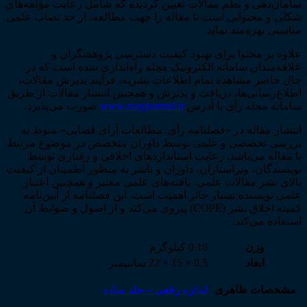
سامان‌دهی و نظم مقالات تعیین گردیده که شامل رعایت مؤلفه‌های
شکلی و محتوایی است تا مقاله را جهت مطالعه، از حد نصاب علمی
مناسبی بهره‌مند نماید.
علاوه بر محتوا برای بهبود کیفیت دسترسی پژوهشگران و
علاقه‌مندان سامانه الکترونیک مجله راه‌اندازی شده است که در
حال حاضر مشاهده تمام اطلاعات نشریه، فرآیند پذیرش مقالات،
اطلاع‌رسانی‌ها، دریافت و پذیرش و همچنین انتشار مقالات از طریق
سامانه مجله رأی با آدرس
www.raayjournal.ir
صورت می‌پذیرد.
انتشار مقاله در «فصلنامه رأی: مطالعات آرای قضایی» منوط به
بررسی تخصصی و علمی توسط داوران متخصص در موضوع مرتبط
با مقاله می‌باشد. رعایت استانداردهای اخلاقی و رفتاری توسط
نویسندگان، ویراستاران، داوران و ناشر به منظور اطمینان از کیفیت
بالای نشر مقالات علمی، یافته‌های علمی معتبر و همچنین اعتبار
علمی نویسنده بسیار حائز اهمیت است. این فصلنامه از آیین‌نامه
کمیته اخلاق نشر (COPE) پیروی می‌کند و از اصول و ضوابط آن
استفاده می‌کند.
وزن
0.16 کیلوگرم
ابعاد
0.5 × 15 × 22 سانتیمتر
مشخصات ظاهری
اندازه رقعی – جلد ساده