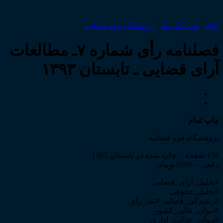
خانه
/
همه‌ـ‌کتاب‌ها
/
پژوهشگاه قوه قضاییه
فصلنامه رأی شماره ۷ـ مطالعات
آرای قضایی ـ تابستان ۱۳۹۳
چاپ تمام
پژوهشگاه قوه قضاییه
136 صفحه – چاپ شده در تابستان 1393
رقعی – 6000 تومان
#تحلیل_آرای_قضایی
#تحلیل_حقوقی
#رسیدگی_قضایی #نقد_رای
#دیوان_عالی_کشور
#دیوان_عدالت_اداری