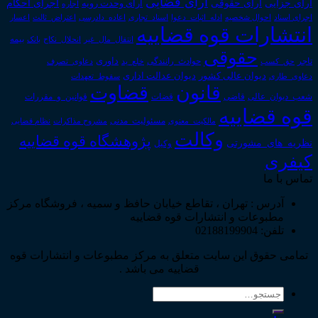
آرای قضایی
آرای حقوقی
آرای جزایی
اجرای احکام
آرای وحدت رویه
اجاره
اجرای اسناد
احوال شخصیه
اسناد_تجاری
اعتراض_ثالث
اعسار
ادله_اثبات_دعوا
اعاده_دادرسی
انتشارات قوه قضاییه
انتقال_مال_غیر
انحلال_نکاح
بانک
بیمه
حقوقی
داوری
تاجر
حق_کسب
حوادث_رانندگی
خلع_ید
دعاوی_تصرف
دیوان عدالت اداری
دیوان عالی کشور
سقوط_تعهدات
دعاوی_طاری
قانون
قضاوت
قوانین_و_مقررات
شعب_دیوان_عالی
قاضی
قضات
قوه قضاییه
مالکیت_معنوی
مسئولیت_مدنی
نظام قضایی
مشروح مذاکرات
وکالت
پژوهشگاه قوه قضاییه
نظریه_های_مشورتی
وکیل
کیفری
تماس با ما
آدرس : تهران ، تقاطع خیابان حافظ و سمیه ، فروشگاه مرکز
مطبوعات و انتشارات قوه قضاییه
تلفن: 02188199904
تمامی حقوق این سایت متعلق به مرکز مطبوعات و انتشارات قوه
قضاییه می باشد .
جستجو
برای: