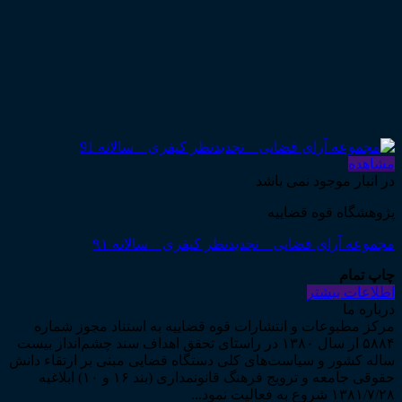
مشاهده
در انبار موجود نمی باشد
پژوهشگاه قوه قضاییه
مجموعه آرای قضایی _ تجدیدنظر کیفری _ سالانه ۹۱
چاپ تمام
اطلاعات بیشتر
درباره ما
مرکز مطبوعات و انتشارات قوه قضاییه به استناد مجوز شماره
۵۸۸۴ از سال ۱۳۸۰ در راستای تحقق اهداف سند چشم‌انداز بیست
ساله کشور و سیاست‌های کلی دستگاه قضایی مبنی بر ارتقاء دانش
حقوقی جامعه و ترویج فرهنگ قانونمداری (بند ۱۶ و ۱۰) ابلاغیه
۱۳۸۱/۷/۲۸ شروع به فعالیت نمود...