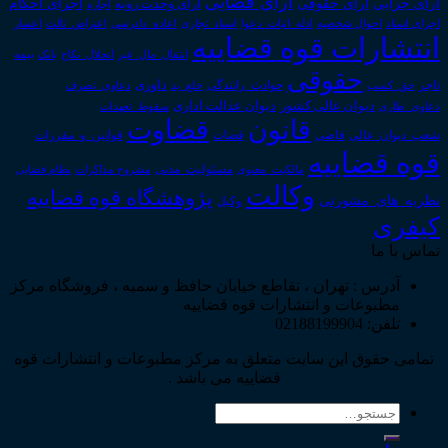
آرای قضایی
آرای حقوقی
آرای جزایی
اجرای احکام
آرای وحدت رویه
اجاره
اجرای اسناد
احوال شخصیه
اسناد_تجاری
اعتراض_ثالث
اعسار
ادله_اثبات_دعوا
اعاده_دادرسی
انتشارات قوه قضاییه
انتقال_مال_غیر
انحلال_نکاح
بانک
بیمه
حقوقی
داوری
تاجر
حق_کسب
حوادث_رانندگی
خلع_ید
دعاوی_تصرف
دیوان عدالت اداری
دیوان عالی کشور
سقوط_تعهدات
دعاوی_طاری
قانون
قضاوت
قوانین_و_مقررات
شعب_دیوان_عالی
قاضی
قضات
قوه قضاییه
مالکیت_معنوی
مسئولیت_مدنی
نظام قضایی
مشروح مذاکرات
وکالت
پژوهشگاه قوه قضاییه
نظریه_های_مشورتی
وکیل
کیفری
تماس با ما
آدرس : تهران ، تقاطع خیابان حافظ و سمیه ، فروشگاه مرکز
مطبوعات و انتشارات قوه قضاییه
تلفن: 02188199904
تمامی حقوق این سایت متعلق به مرکز مطبوعات و انتشارات قوه
قضاییه می باشد .
جستجو
برای: