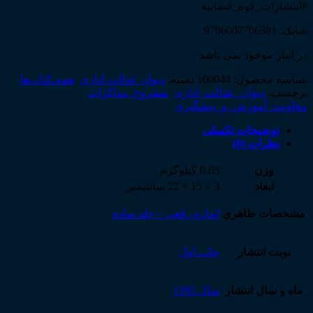
#انتشارات_قوه_قضاییه
شابک: 9786007706381
در انبار موجود نمی باشد
شناسه محصول:
100044
دسته:
دیوان عدالت اداری
,
همه‌ـ‌کتاب‌ها
برچسب:
دیوان_عدالت_اداری
,
مشروح_مذاکرات
,
معاونت_آموزش_و_پیشگیری
توضیحات تکمیلی
نظرات (0)
وزن
0.65 کیلوگرم
ابعاد
3 × 15 × 22 سانتیمتر
مشخصات ظاهری
اندازه رقعی – جلد ساده
نوبت انتشار
چاپ اول
ماه و سال انتشار
سال 1395