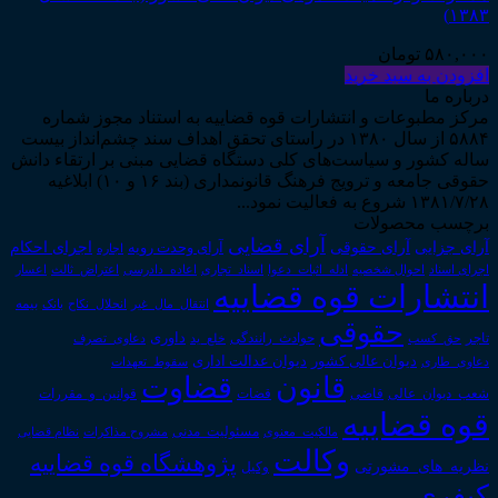
۱۳۸۳)
۵۸۰,۰۰۰
تومان
افزودن به سبد خرید
درباره ما
مرکز مطبوعات و انتشارات قوه قضاییه به استناد مجوز شماره
۵۸۸۴ از سال ۱۳۸۰ در راستای تحقق اهداف سند چشم‌انداز بیست
ساله کشور و سیاست‌های کلی دستگاه قضایی مبنی بر ارتقاء دانش
حقوقی جامعه و ترویج فرهنگ قانونمداری (بند ۱۶ و ۱۰) ابلاغیه
۱۳۸۱/۷/۲۸ شروع به فعالیت نمود...
برچسب محصولات
آرای قضایی
آرای حقوقی
آرای جزایی
اجرای احکام
آرای وحدت رویه
اجاره
اجرای اسناد
احوال شخصیه
اسناد_تجاری
اعتراض_ثالث
اعسار
ادله_اثبات_دعوا
اعاده_دادرسی
انتشارات قوه قضاییه
انتقال_مال_غیر
انحلال_نکاح
بانک
بیمه
حقوقی
داوری
تاجر
حق_کسب
حوادث_رانندگی
خلع_ید
دعاوی_تصرف
دیوان عدالت اداری
دیوان عالی کشور
سقوط_تعهدات
دعاوی_طاری
قانون
قضاوت
قوانین_و_مقررات
شعب_دیوان_عالی
قاضی
قضات
قوه قضاییه
مالکیت_معنوی
مسئولیت_مدنی
نظام قضایی
مشروح مذاکرات
وکالت
پژوهشگاه قوه قضاییه
نظریه_های_مشورتی
وکیل
کیفری