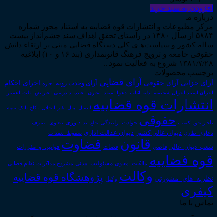
افزودن به سبد خرید
درباره ما
مرکز مطبوعات و انتشارات قوه قضاییه به استناد مجوز شماره
۵۸۸۴ از سال ۱۳۸۰ در راستای تحقق اهداف سند چشم‌انداز بیست
ساله کشور و سیاست‌های کلی دستگاه قضایی مبنی بر ارتقاء دانش
حقوقی جامعه و ترویج فرهنگ قانونمداری (بند ۱۶ و ۱۰) ابلاغیه
۱۳۸۱/۷/۲۸ شروع به فعالیت نمود...
برچسب محصولات
آرای قضایی
آرای حقوقی
آرای جزایی
اجرای احکام
آرای وحدت رویه
اجاره
اجرای اسناد
احوال شخصیه
اسناد_تجاری
اعتراض_ثالث
اعسار
ادله_اثبات_دعوا
اعاده_دادرسی
انتشارات قوه قضاییه
انتقال_مال_غیر
انحلال_نکاح
بانک
بیمه
حقوقی
داوری
تاجر
حق_کسب
حوادث_رانندگی
خلع_ید
دعاوی_تصرف
دیوان عدالت اداری
دیوان عالی کشور
سقوط_تعهدات
دعاوی_طاری
قانون
قضاوت
قوانین_و_مقررات
شعب_دیوان_عالی
قاضی
قضات
قوه قضاییه
مالکیت_معنوی
مسئولیت_مدنی
نظام قضایی
مشروح مذاکرات
وکالت
پژوهشگاه قوه قضاییه
نظریه_های_مشورتی
وکیل
کیفری
تماس با ما