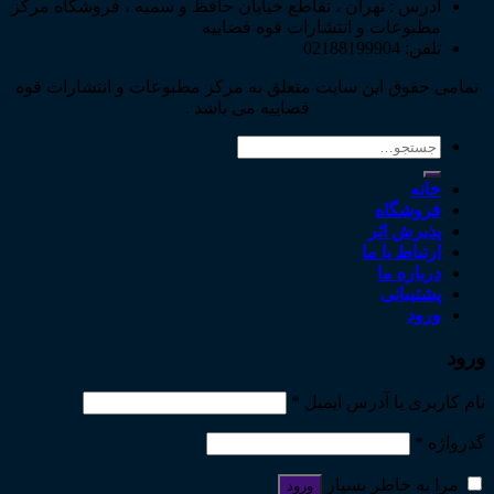
آدرس : تهران ، تقاطع خیابان حافظ و سمیه ، فروشگاه مرکز
مطبوعات و انتشارات قوه قضاییه
تلفن: 02188199904
تمامی حقوق این سایت متعلق به مرکز مطبوعات و انتشارات قوه
قضاییه می باشد .
جستجو
برای:
خانه
فروشگاه
پذیرش اثر
ارتباط با ما
درباره ما
پشتیبانی
ورود
ورود
نام کاربری یا آدرس ایمیل
*
گذرواژه
*
مرا به خاطر بسپار
ورود