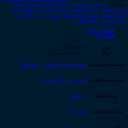
برچسب:
انتشارات قوه قضاییه
,
بودجه
,
جذب و آموزش قضات
,
حقوق تطبیقی
,
خدمات قضایی
,
دیوان عدالت اداری
,
طرح دعوا
,
قانون اساسی
,
قضات
,
قوه قضاییه
,
کسب و کار
,
محاکم اداری
,
مراجع قضایی
,
نظام قضایی
توضیحات تکمیلی
نظرات (0)
وزن
0.41 کیلوگرم
ابعاد
2 × 15 × 22 سانتیمتر
دسته‌بندی موضوعی
موضوع: تحقیقات قضایی پژوهشگاه
مشخصات ظاهری
اندازه رقعی – جلد نفیس
نوبت انتشار
چاپ اول
ماه و سال انتشار
سال 1395