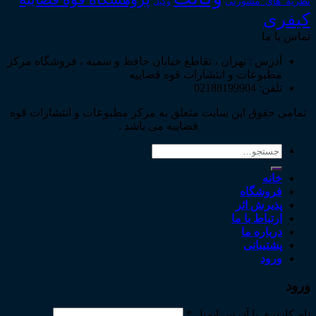
نظریه_های_مشورتی
وکیل
کیفری
تماس با ما
آدرس : تهران ، تقاطع خیابان حافظ و سمیه ، فروشگاه مرکز
مطبوعات و انتشارات قوه قضاییه
تلفن: 02188199904
تمامی حقوق این سایت متعلق به مرکز مطبوعات و انتشارات قوه
قضاییه می باشد .
جستجو
برای:
خانه
فروشگاه
پذیرش اثر
ارتباط با ما
درباره ما
پشتیبانی
ورود
ورود
نام کاربری یا آدرس ایمیل
*