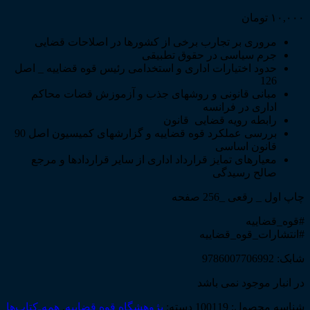
۱۰,۰۰۰
تومان
مروری بر تجارب برخی از کشورها در اصلاحات قضایی
جرم سیاسی در حقوق تطبیقی
حدود اختیارات اداری و استخدامی رئیس قوه قضاییه _ اصل
126
مبانی قانونی و روشهای جذب و آزموزش قضات محاکم
اداری در فرانسه
رابطه رویه قضایی قانون
بررسی عملکرد قوه قضاییه و گزارشهای کمیسیون اصل 90
قانون اساسی
معیارهای تمایز قرارداد اداری از سایر قراردادها و مرجع
صالح رسیدگی
چاپ اول _ رقعی _256 صفحه
#قوه_قضاییه
#انتشارات_قوه_قضاییه
شابک: 9786007706992
در انبار موجود نمی باشد
شناسه محصول:
100119
دسته:
پژوهشگاه قوه قضاییه
,
همه‌ـ‌کتاب‌ها