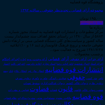
پژوهشگاه قوه قضاییه
مجموعه آرای قضایی ـ تجدیدنظر حقوقی ـ سالانه ۱۳۹۲
۱۹۵,۰۰۰
تومان
اطلاعات بیشتر
درباره ما
مرکز مطبوعات و انتشارات قوه قضاییه به استناد مجوز شماره
۵۸۸۴ از سال ۱۳۸۰ در راستای تحقق اهداف سند چشم‌انداز بیست
ساله کشور و سیاست‌های کلی دستگاه قضایی مبنی بر ارتقاء دانش
حقوقی جامعه و ترویج فرهنگ قانونمداری (بند ۱۶ و ۱۰) ابلاغیه
۱۳۸۱/۷/۲۸ شروع به فعالیت نمود...
برچسب محصولات
آرای قضایی
آرای حقوقی
آرای جزایی
اجرای احکام
آرای وحدت رویه
اجاره
اجرای اسناد
احوال شخصیه
اسناد_تجاری
اعتراض_ثالث
اعسار
ادله_اثبات_دعوا
اعاده_دادرسی
انتشارات قوه قضاییه
انتقال_مال_غیر
انحلال_نکاح
بانک
بیمه
حقوقی
داوری
تاجر
حق_کسب
حوادث_رانندگی
خلع_ید
دعاوی_تصرف
دیوان عدالت اداری
دیوان عالی کشور
سقوط_تعهدات
دعاوی_طاری
قانون
قضاوت
قوانین_و_مقررات
شعب_دیوان_عالی
قاضی
قضات
قوه قضاییه
مالکیت_معنوی
مسئولیت_مدنی
نظام قضایی
مشروح مذاکرات
وکالت
پژوهشگاه قوه قضاییه