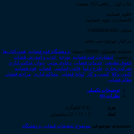
چاپ اول _ رقعی 352 صفحه
#قوه_قضاییه
#انتشارات_قوه_قضاییه
شابک: 9786008485605
در انبار موجود نمی باشد
شناسه محصول:
100206
دسته:
پژوهشگاه قوه قضاییه
,
همه‌ـ‌کتاب‌ها
برچسب:
انتشارات قوه قضاییه
,
بودجه
,
جذب و آموزش قضات
,
حقوق تطبیقی
,
خدمات قضایی
,
دعاوی مدنی
,
دیوان عدالت اداری
,
شرکت تجاری
,
طرح دعوا
,
قانون اساسی
,
قضات
,
قوه قضاییه
,
کانون وکلا
,
کسب و کار
,
لوایح قضایی
,
محاکم اداری
,
مراجع قضایی
,
نظام قضایی
توضیحات تکمیلی
نظرات (0)
وزن
0.41 کیلوگرم
ابعاد
2 × 15 × 22 سانتیمتر
دسته‌بندی موضوعی
موضوع: تحقیقات قضایی پژوهشگاه