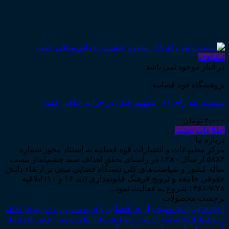
مشاهده
در انبار موجود نمی باشد
پژوهشگاه قوه قضاییه
نشست نقد رأی ۱۱_ مفهوم عنف در جرایم منافی عفت
۲,۰۰۰
تومان
اطلاعات بیشتر
درباره ما
مرکز مطبوعات و انتشارات قوه قضاییه به استناد مجوز شماره
۵۸۸۴ از سال ۱۳۸۰ در راستای تحقق اهداف سند چشم‌انداز بیست
ساله کشور و سیاست‌های کلی دستگاه قضایی مبنی بر ارتقاء دانش
حقوقی جامعه و ترویج فرهنگ قانونمداری (بند ۱۶ و ۱۰) ابلاغیه
۱۳۸۱/۷/۲۸ شروع به فعالیت نمود...
برچسب محصولات
آرای قضایی
آرای حقوقی
آرای جزایی
اجرای احکام
آرای وحدت رویه
اجاره
اجرای اسناد
احوال شخصیه
اسناد_تجاری
اعتراض_ثالث
اعسار
ادله_اثبات_دعوا
اعاده_دادرسی