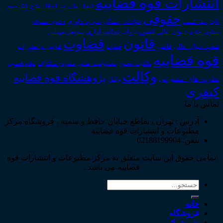
انتشارات قوه قضاییه
انتقال_مال_غیر
انحلال_نکاح
بانک
بیمه
حقوقی
داوری
تاجر
حق_کسب
حوادث_رانندگی
خلع_ید
دعاوی_تصرف
دیوان عدالت اداری
دیوان عالی کشور
سقوط_تعهدات
دعاوی_طاری
قانون
قضاوت
قوانین_و_مقررات
شعب_دیوان_عالی
قاضی
قضات
قوه قضاییه
مالکیت_معنوی
مسئولیت_مدنی
نظام قضایی
مشروح مذاکرات
وکالت
پژوهشگاه قوه قضاییه
نظریه_های_مشورتی
وکیل
کیفری
تماس با ما
آدرس : تهران ، تقاطع خیابان حافظ و سمیه ، فروشگاه مرکز
مطبوعات و انتشارات قوه قضاییه
تلفن: 02188199904
تمامی حقوق این سایت متعلق به مرکز مطبوعات و انتشارات قوه
قضاییه می باشد .
جستجو
برای:
خانه
فروشگاه
پذیرش اثر