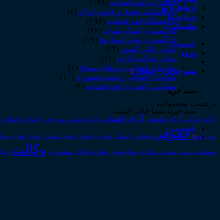
انتشارات قوه قضاییه
(۱۳۸)
ارتباط با ما
پژوهشکده حقوق و قانون ایران
(۶)
درباره ما
پژوهشگاه قوه قضاییه
(۲۹۷)
پشتیبانی
دادگستری استان تهران
(۲۲)
دادگستری سایر استان‌ها
(۱۹)
عضویت
دیوان عالی کشور
(۴۴)
ورود
دیوان عدالت اداری
(۱۱)
سازمان قضایی نیروهای مسلح
(۱)
سبد خرید /
۰
تومان
0
معاونت حقوقی ریاست‌جمهوری
(۱۰)
معاونت راهبردی قوه قضاییه
(۴)
سبد خرید
برچسب محصولات
سبد خرید شما خالی است.
آرای قضایی
آرای حقوقی
آرای جزایی
اجرای احکام
آرای وحدت رویه
اجاره
اج
عضویت
حقوقی
0
داوری
دیوا
حق_کسب
حوادث_رانندگی
خلع_ید
دعاوی_تصرف
دعاوی_طاری
وکالت
نظریه_های_مشورتی
مسئولیت_مدنی
نظام قضایی
وکیل
مشروح مذاکرات