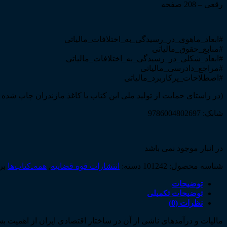
رقعی – 208 صفحه
#ابعاد_ماهوی_در_رسیدگی_به_اختلافات_مالیاتی
#منابع_حقوق_مالیاتی
#ابعاد_شکلی_در_رسیدگی_به_اختلافات_مالیاتی
#مراجع_دادرسی_مالیاتی
#اصطلاحات_پرکاربرد_مالیاتی
(در راستای حمایت از تولید ملی این کتاب با کاغذ مازندران چاپ شده
شابک: 9786004802697
در انبار موجود نمی باشد
شناسه محصول:
101242
دسته:
انتشارات قوه قضاییه
,
همه‌ـ‌کتاب‌ها
بر
توضیحات
توضیحات تکمیلی
نظرات (0)
مالیات و درآمدهای ناشی از آن در ساختار اقتصادی ایران از اهمیت 