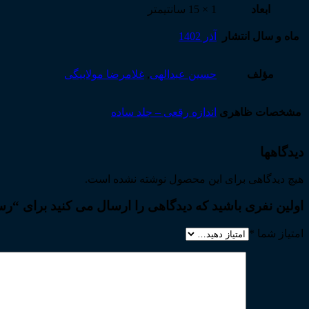
ابعاد
1 × 15 سانتیمتر
ماه و سال انتشار
آذر 1402
مؤلف
حسین عبدالهی
,
غلامرضا مولابیگی
مشخصات ظاهری
اندازه رقعی – جلد ساده
دیدگاهها
هیچ دیدگاهی برای این محصول نوشته نشده است.
اولین نفری باشید که دیدگاهی را ارسال می کنید برای “رس
امتیاز شما
*