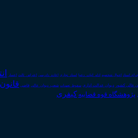
ان
رای اسناد
احوال شخصیه
اسناد_تجاری
اعتراض_ثالث
اعسار
ادله_اثبات_دعوا
اعاده_دادرسی
قانون
دیوان عدالت اداری
ن عالی کشور
سقوط_تعهدات
شعب_دیوان_عالی
قاضی
کیفری
پژوهشگاه قوه قضاییه