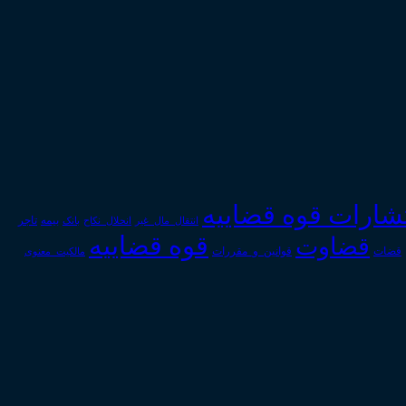
تشارات قوه قضاییه
انتقال_مال_غیر
انحلال_نکاح
بانک
بیمه
تاجر
قوه قضاییه
قضاوت
قوانین_و_مقررات
قضات
مالکیت_معنوی