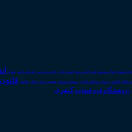
ان
رای اسناد
احوال شخصیه
اسناد_تجاری
اعتراض_ثالث
اعسار
ادله_اثبات_دعوا
اعاده_دادرسی
قانون
دیوان عدالت اداری
ن عالی کشور
سقوط_تعهدات
شعب_دیوان_عالی
قاضی
کیفری
پژوهشگاه قوه قضاییه