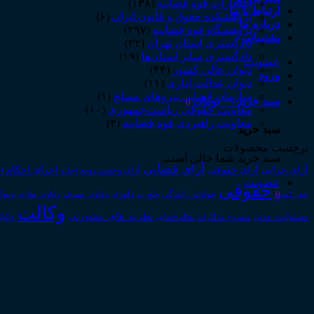
انتشارات قوه قضاییه
(۱۳۸)
ارتباط با ما
پژوهشکده حقوق و قانون ایران
(۶)
درباره ما
پژوهشگاه قوه قضاییه
(۲۹۷)
پشتیبانی
دادگستری استان تهران
(۲۲)
دادگستری سایر استان‌ها
(۱۹)
عضویت
دیوان عالی کشور
(۴۴)
ورود
دیوان عدالت اداری
(۱۱)
سازمان قضایی نیروهای مسلح
(۱)
سبد خرید /
۰
تومان
0
معاونت حقوقی ریاست‌جمهوری
(۱۰)
معاونت راهبردی قوه قضاییه
(۴)
سبد خرید
برچسب محصولات
سبد خرید شما خالی است.
آرای قضایی
آرای حقوقی
آرای جزایی
اجرای احکام
آرای وحدت رویه
اجاره
اج
عضویت
حقوقی
0
داوری
دیوا
حق_کسب
حوادث_رانندگی
خلع_ید
دعاوی_تصرف
دعاوی_طاری
وکالت
نظریه_های_مشورتی
مسئولیت_مدنی
نظام قضایی
وکیل
مشروح مذاکرات