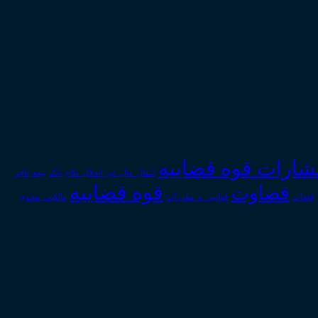
تشارات قوه قضاییه
انتقال_مال_غیر
انحلال_نکاح
بانک
بیمه
تاجر
قوه قضاییه
قضاوت
قوانین_و_مقررات
قضات
مالکیت_معنوی