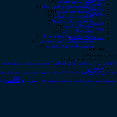
انتشارات قوه قضاییه
(۱۳۸)
ارتباط با ما
پژوهشکده حقوق و قانون ایران
(۶)
درباره ما
پژوهشگاه قوه قضاییه
(۲۹۷)
پشتیبانی
دادگستری استان تهران
(۲۲)
دادگستری سایر استان‌ها
(۱۹)
عضویت
دیوان عالی کشور
(۴۴)
ورود
دیوان عدالت اداری
(۱۱)
سازمان قضایی نیروهای مسلح
(۱)
سبد خرید /
۰
تومان
0
معاونت حقوقی ریاست‌جمهوری
(۱۰)
معاونت راهبردی قوه قضاییه
(۴)
سبد خرید
برچسب محصولات
سبد خرید شما خالی است.
آرای قضایی
آرای حقوقی
آرای جزایی
اجرای احکام
آرای وحدت رویه
اجاره
اج
عضویت
حقوقی
0
داوری
دیوا
حق_کسب
حوادث_رانندگی
خلع_ید
دعاوی_تصرف
دعاوی_طاری
وکالت
نظریه_های_مشورتی
مسئولیت_مدنی
نظام قضایی
وکیل
مشروح مذاکرات