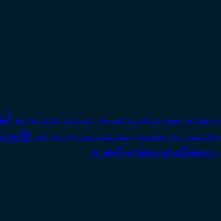
ان
رای اسناد
احوال شخصیه
اسناد_تجاری
اعتراض_ثالث
اعسار
ادله_اثبات_دعوا
اعاده_دادرسی
قانون
دیوان عدالت اداری
ن عالی کشور
سقوط_تعهدات
شعب_دیوان_عالی
قاضی
کیفری
پژوهشگاه قوه قضاییه