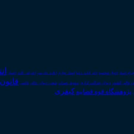
ان
رای اسناد
احوال شخصیه
اسناد_تجاری
اعتراض_ثالث
اعسار
ادله_اثبات_دعوا
اعاده_دادرسی
قانون
دیوان عدالت اداری
ن عالی کشور
سقوط_تعهدات
شعب_دیوان_عالی
قاضی
کیفری
پژوهشگاه قوه قضاییه