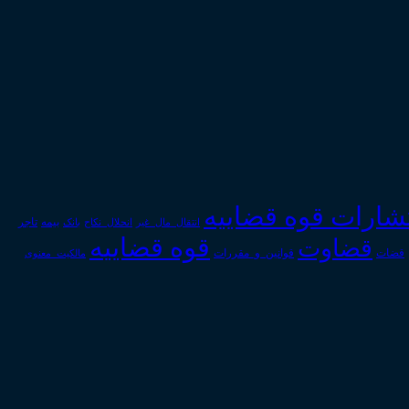
تشارات قوه قضاییه
انتقال_مال_غیر
انحلال_نکاح
بانک
بیمه
تاجر
قوه قضاییه
قضاوت
قوانین_و_مقررات
قضات
مالکیت_معنوی