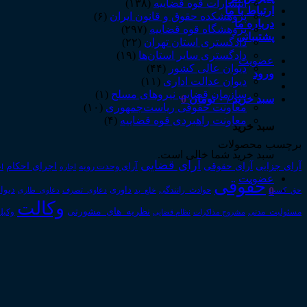
انتشارات قوه قضاییه
(۱۳۸)
ارتباط با ما
پژوهشکده حقوق و قانون ایران
(۶)
درباره ما
پژوهشگاه قوه قضاییه
(۲۹۷)
پشتیبانی
دادگستری استان تهران
(۲۲)
دادگستری سایر استان‌ها
(۱۹)
عضویت
دیوان عالی کشور
(۴۴)
ورود
دیوان عدالت اداری
(۱۱)
سازمان قضایی نیروهای مسلح
(۱)
سبد خرید /
۰
تومان
0
معاونت حقوقی ریاست‌جمهوری
(۱۰)
معاونت راهبردی قوه قضاییه
(۴)
سبد خرید
برچسب محصولات
سبد خرید شما خالی است.
آرای قضایی
آرای حقوقی
آرای جزایی
اجرای احکام
آرای وحدت رویه
اجاره
اج
عضویت
حقوقی
0
داوری
دیوا
حق_کسب
حوادث_رانندگی
خلع_ید
دعاوی_تصرف
دعاوی_طاری
وکالت
نظریه_های_مشورتی
مسئولیت_مدنی
نظام قضایی
وکیل
مشروح مذاکرات