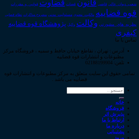
قانون
قضاوت
قوانین_و_مقررات
شعب_دیوان_عالی
قاضی
قضات
قوه قضاییه
مالکیت_معنوی
مسئولیت_مدنی
نظام قضایی
مشروح مذاکرات
وکالت
پژوهشگاه قوه قضاییه
نظریه_های_مشورتی
وکیل
کیفری
تماس با ما
آدرس : تهران ، تقاطع خیابان حافظ و سمیه ، فروشگاه مرکز
مطبوعات و انتشارات قوه قضاییه
تلفن: 02188199904
تمامی حقوق این سایت متعلق به مرکز مطبوعات و انتشارات قوه
قضاییه می باشد .
جستجو
برای:
خانه
فروشگاه
پذیرش اثر
ارتباط با ما
درباره ما
پشتیبانی
ورود