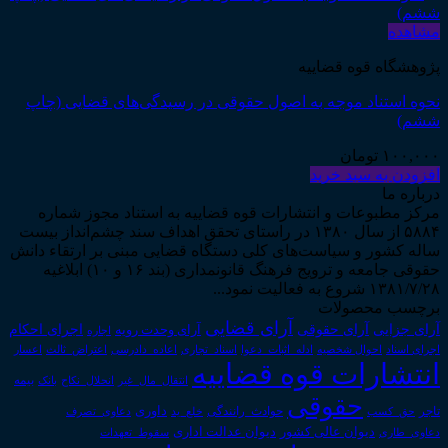
مشاهده
پژوهشگاه قوه قضاییه
نحوه استناد موجه به اصول حقوقی در رسیدگی‌های قضایی (چاپ
ششم)
۱۰۰,۰۰۰
تومان
افزودن به سبد خرید
درباره ما
مرکز مطبوعات و انتشارات قوه قضاییه به استناد مجوز شماره
۵۸۸۴ از سال ۱۳۸۰ در راستای تحقق اهداف سند چشم‌انداز بیست
ساله کشور و سیاست‌های کلی دستگاه قضایی مبنی بر ارتقاء دانش
حقوقی جامعه و ترویج فرهنگ قانونمداری (بند ۱۶ و ۱۰) ابلاغیه
۱۳۸۱/۷/۲۸ شروع به فعالیت نمود...
برچسب محصولات
آرای قضایی
آرای حقوقی
آرای جزایی
اجرای احکام
آرای وحدت رویه
اجاره
اجرای اسناد
احوال شخصیه
اسناد_تجاری
اعتراض_ثالث
اعسار
ادله_اثبات_دعوا
اعاده_دادرسی
انتشارات قوه قضاییه
انتقال_مال_غیر
انحلال_نکاح
بانک
بیمه
حقوقی
داوری
تاجر
حق_کسب
حوادث_رانندگی
خلع_ید
دعاوی_تصرف
دیوان عدالت اداری
دیوان عالی کشور
سقوط_تعهدات
دعاوی_طاری