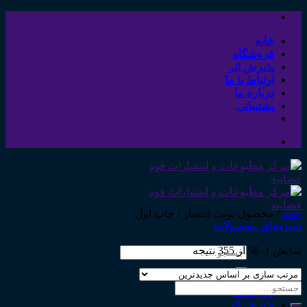
Skip
to
content
خانه
فروشگاه
پذیرش اثر
ارتباط با ما
درباره ما
پشتیبانی
خانه
/
محصول نوبت انتشار
/
چاپ اول
دسته‌های محصولات
نمایش 1–50 از 355 نتیجه
جستجو
برای:
خانه
جستجو
فروشگاه
برای:
پذیرش اثر