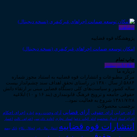
مشاهده
پژوهشگاه قوه قضاییه
امکان توسعه ضمانت اجراهای غیرکیفری (نسخه دیجیتال)
چاپ تمام
اطلاعات بیشتر
درباره ما
مرکز مطبوعات و انتشارات قوه قضاییه به استناد مجوز شماره
۵۸۸۴ از سال ۱۳۸۰ در راستای تحقق اهداف سند چشم‌انداز بیست
ساله کشور و سیاست‌های کلی دستگاه قضایی مبنی بر ارتقاء دانش
حقوقی جامعه و ترویج فرهنگ قانونمداری (بند ۱۶ و ۱۰) ابلاغیه
۱۳۸۱/۷/۲۸ شروع به فعالیت نمود...
برچسب محصولات
آرای قضایی
آرای حقوقی
آرای جزایی
اجرای احکام
آرای وحدت رویه
اجاره
اجرای اسناد
احوال شخصیه
اسناد_تجاری
اعتراض_ثالث
اعسار
ادله_اثبات_دعوا
اعاده_دادرسی
انتشارات قوه قضاییه
انتقال_مال_غیر
انحلال_نکاح
بانک
بیمه
حقوقی