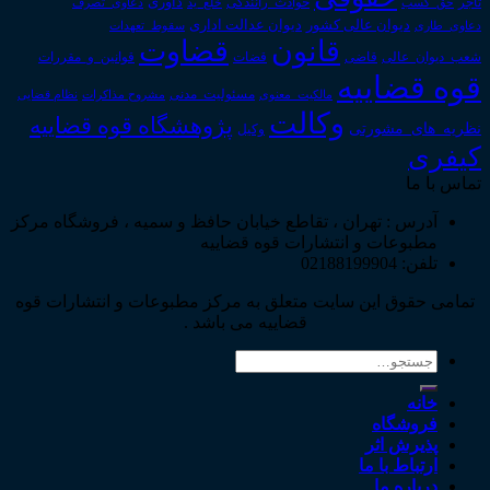
داوری
تاجر
حق_کسب
حوادث_رانندگی
خلع_ید
دعاوی_تصرف
دیوان عدالت اداری
دیوان عالی کشور
سقوط_تعهدات
دعاوی_طاری
قانون
قضاوت
قوانین_و_مقررات
شعب_دیوان_عالی
قاضی
قضات
قوه قضاییه
مالکیت_معنوی
مسئولیت_مدنی
نظام قضایی
مشروح مذاکرات
وکالت
پژوهشگاه قوه قضاییه
نظریه_های_مشورتی
وکیل
کیفری
تماس با ما
آدرس : تهران ، تقاطع خیابان حافظ و سمیه ، فروشگاه مرکز
مطبوعات و انتشارات قوه قضاییه
تلفن: 02188199904
تمامی حقوق این سایت متعلق به مرکز مطبوعات و انتشارات قوه
قضاییه می باشد .
جستجو
برای:
خانه
فروشگاه
پذیرش اثر
ارتباط با ما
درباره ما