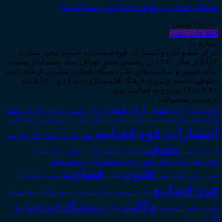
ضابطان قضایی ـ وظایف، اختیارات و مسئولیت‌ها
۲۸,۰۰۰
تومان
اطلاعات بیشتر
درباره ما
مرکز مطبوعات و انتشارات قوه قضاییه به استناد مجوز شماره
۵۸۸۴ از سال ۱۳۸۰ در راستای تحقق اهداف سند چشم‌انداز بیست
ساله کشور و سیاست‌های کلی دستگاه قضایی مبنی بر ارتقاء دانش
حقوقی جامعه و ترویج فرهنگ قانونمداری (بند ۱۶ و ۱۰) ابلاغیه
۱۳۸۱/۷/۲۸ شروع به فعالیت نمود...
برچسب محصولات
آرای قضایی
آرای حقوقی
آرای جزایی
اجرای احکام
آرای وحدت رویه
اجاره
اجرای اسناد
احوال شخصیه
اسناد_تجاری
اعتراض_ثالث
اعسار
ادله_اثبات_دعوا
اعاده_دادرسی
انتشارات قوه قضاییه
انتقال_مال_غیر
انحلال_نکاح
بانک
بیمه
حقوقی
داوری
تاجر
حق_کسب
حوادث_رانندگی
خلع_ید
دعاوی_تصرف
دیوان عدالت اداری
دیوان عالی کشور
سقوط_تعهدات
دعاوی_طاری
قانون
قضاوت
قوانین_و_مقررات
شعب_دیوان_عالی
قاضی
قضات
قوه قضاییه
مالکیت_معنوی
مسئولیت_مدنی
نظام قضایی
مشروح مذاکرات
وکالت
پژوهشگاه قوه قضاییه
نظریه_های_مشورتی
وکیل
کیفری