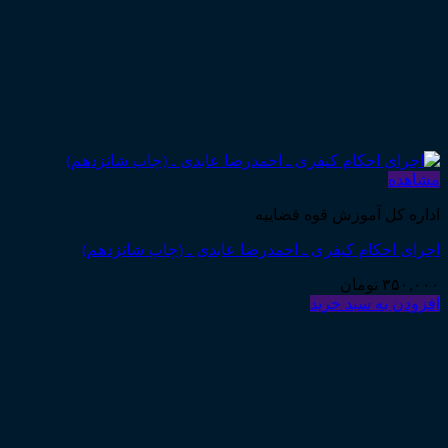
مشاهده
اداره کل آموزش قوه قضاییه
اجرای احکام کیفری ـ احمدرضا عابدی ـ (چاپ شانزدهم)
۳۵۰,۰۰۰
تومان
افزودن به سبد خرید