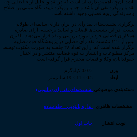
مادر
باشد. آن‌چه اهمیت دارد، آن است که در نقد و تحلیل آراء قضایی چه
خارجی
نقد با رویکرد نفی آن باشد و چه با رویکرد تأیید، نگاه مبتنی بر اصلاح
عدد
و سازندگی رویه قضایی وجود داشته باشد.
برگزاری نشست‌های نقد رأی در ایران دارای سابقه‌ای طولانی
نیست. در این نشست‌ها قضات و اساتید برجسته، آرای صادره
همکاران قضایی خود را مورد بررسی و نقد قرار می‌دهند. تاکنون
بیش از ۱۲۰ نشست نقد رأی قضایی در پژوهشگاه قوه قضاییه
برگزار شده است که از این تعداد ۲۸ جلسه به صورت مکتوب توسط
مرکز مطبوعات و انتشارات قوه قضاییه منتشر و در اختیار
حقوقدانان، وکلا و قضات محترم قرار گرفته است.
وزن
0.072 کیلوگرم
ابعاد
0.5 × 11 × 19 سانتیمتر
دسته‌بندی موضوعی
نشست‌های نقد رای (پالتویی)
مشخصات ظاهری
اندازه پالتویی – جلد ساده
نوبت انتشار
چاپ اول