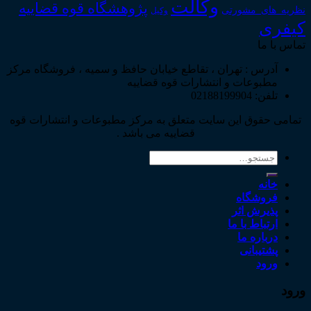
وکالت
پژوهشگاه قوه قضاییه
نظریه_های_مشورتی
وکیل
کیفری
تماس با ما
آدرس : تهران ، تقاطع خیابان حافظ و سمیه ، فروشگاه مرکز
مطبوعات و انتشارات قوه قضاییه
تلفن: 02188199904
تمامی حقوق این سایت متعلق به مرکز مطبوعات و انتشارات قوه
قضاییه می باشد .
جستجو
برای:
خانه
فروشگاه
پذیرش اثر
ارتباط با ما
درباره ما
پشتیبانی
ورود
ورود