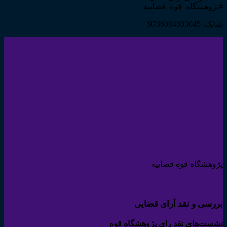
#پژوهشگاه_قوه_قضاییه
شابک: 9786004803045
پژوهشگاه قوه قضاییه
___
بررسی و نقد آرای قضایی
نشست‌های نقد رای پژوهشگاه قوه