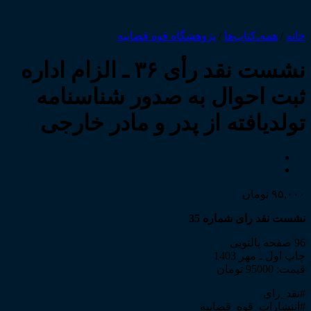
خانه
/
همه‌ـ‌کتاب‌ها
/
پژوهشگاه قوه قضاییه
نشست نقد رأی ۳۶ ـ الزام اداره
ثبت احوال به صدور شناسنامه
تولدیافته از پدر و مادر خارجی
۹۵,۰۰۰
تومان
نشست نقد رای شماره 35
96 صفحه پالتویی
چاپ اول ـ مهر 1403
قیمت: 95000 تومان
#نقد_رای
#انتشارات_قوه_قضاییه