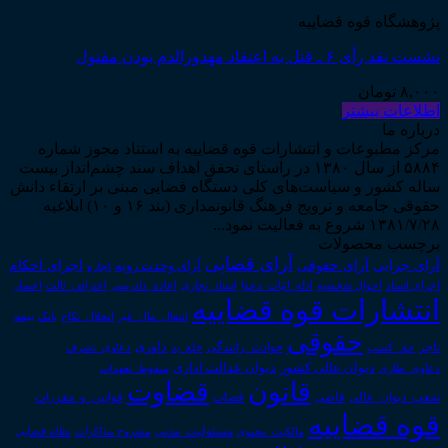
پژوهشگاه قوه قضاییه
نشست نقد رأی ۶ ـ قتل به اعتقاد مهدورالدم بودن مقتول
۸,۰۰۰
تومان
اطلاعات بیشتر
درباره ما
مرکز مطبوعات و انتشارات قوه قضاییه به استناد مجوز شماره
۵۸۸۴ از سال ۱۳۸۰ در راستای تحقق اهداف سند چشم‌انداز بیست
ساله کشور و سیاست‌های کلی دستگاه قضایی مبنی بر ارتقاء دانش
حقوقی جامعه و ترویج فرهنگ قانونمداری (بند ۱۶ و ۱۰) ابلاغیه
۱۳۸۱/۷/۲۸ شروع به فعالیت نمود...
برچسب محصولات
آرای قضایی
آرای حقوقی
آرای جزایی
اجرای احکام
آرای وحدت رویه
اجاره
اجرای اسناد
احوال شخصیه
اسناد_تجاری
اعتراض_ثالث
اعسار
ادله_اثبات_دعوا
اعاده_دادرسی
انتشارات قوه قضاییه
انتقال_مال_غیر
انحلال_نکاح
بانک
بیمه
حقوقی
داوری
تاجر
حق_کسب
حوادث_رانندگی
خلع_ید
دعاوی_تصرف
دیوان عدالت اداری
دیوان عالی کشور
سقوط_تعهدات
دعاوی_طاری
قانون
قضاوت
قوانین_و_مقررات
شعب_دیوان_عالی
قاضی
قضات
قوه قضاییه
مالکیت_معنوی
مسئولیت_مدنی
نظام قضایی
مشروح مذاکرات