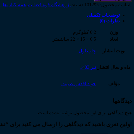
خلق
شناسه محصول:
101295
دسته:
پژوهشگاه قوه قضاییه
,
همه‌ـ‌کتاب‌ها
ب
پول
و
توضیحات تکمیلی
صیانت
نظرات (0)
از
حقوق
وزن
0.2 کیلوگرم
عامه
ابعاد
0.5 × 15 × 22 سانتیمتر
عدد
نوبت انتشار
چاپ اول
ماه و سال انتشار
تیر 1403
مؤلف
جواد اقدس طینت
دیدگاهها
هیچ دیدگاهی برای این محصول نوشته نشده است.
اولین نفری باشید که دیدگاهی را ارسال می کنید برای 