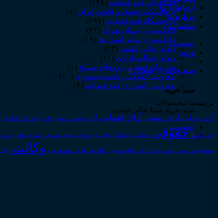
انتشارات قوه قضاییه
(۱۳۸)
ارتباط با ما
پژوهشکده حقوق و قانون ایران
(۶)
درباره ما
پژوهشگاه قوه قضاییه
(۲۹۷)
پشتیبانی
دادگستری استان تهران
(۲۲)
دادگستری سایر استان‌ها
(۱۹)
عضویت
دیوان عالی کشور
(۴۴)
ورود
دیوان عدالت اداری
(۱۱)
سازمان قضایی نیروهای مسلح
(۱)
سبد خرید /
۰
تومان
0
معاونت حقوقی ریاست‌جمهوری
(۱۰)
معاونت راهبردی قوه قضاییه
(۴)
سبد خرید
برچسب محصولات
سبد خرید شما خالی است.
آرای قضایی
آرای حقوقی
آرای جزایی
اجرای احکام
آرای وحدت رویه
اجاره
اج
عضویت
حقوقی
0
داوری
دیوا
حق_کسب
حوادث_رانندگی
خلع_ید
دعاوی_تصرف
دعاوی_طاری
وکالت
نظریه_های_مشورتی
مسئولیت_مدنی
نظام قضایی
وکیل
مشروح مذاکرات