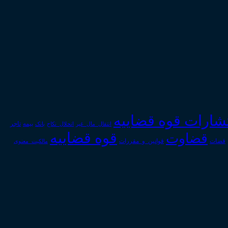
تشارات قوه قضاییه
انتقال_مال_غیر
انحلال_نکاح
بانک
بیمه
تاجر
قوه قضاییه
قضاوت
قوانین_و_مقررات
قضات
مالکیت_معنوی