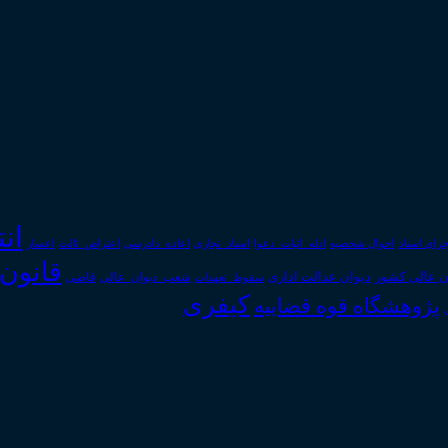
ان
رای اسناد
احوال شخصیه
اسناد_تجاری
اعتراض_ثالث
اعسار
ادله_اثبات_دعوا
اعاده_دادرسی
قانون
دیوان عدالت اداری
ن عالی کشور
سقوط_تعهدات
شعب_دیوان_عالی
قاضی
کیفری
پژوهشگاه قوه قضاییه