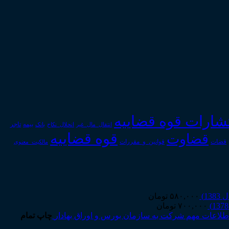
تشارات قوه قضاییه
انتقال_مال_غیر
انحلال_نکاح
بانک
بیمه
تاجر
قوه قضاییه
قضاوت
قوانین_و_مقررات
قضات
مالکیت_معنوی
۵۸۰,۰۰۰
تومان
۷۰۰,۰۰۰
تومان
چاپ تمام