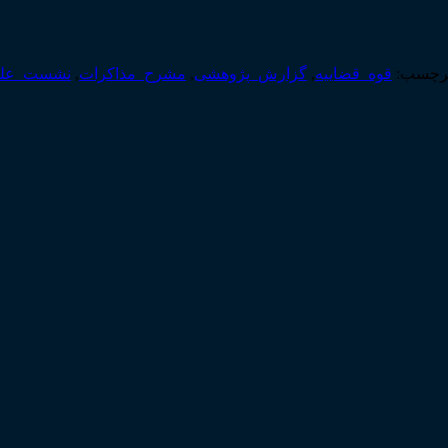
رچسب:
قوه_قضاییه
,
گزارش_پژوهشی
,
مشرح_مذاکرات
,
نشست_عل