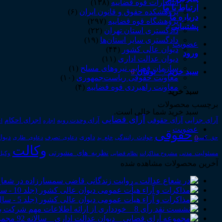
انتشارات قوه قضاییه
(۱۳۸)
ارتباط با ما
پژوهشکده حقوق و قانون ایران
(۶)
درباره ما
پژوهشگاه قوه قضاییه
(۲۹۷)
پشتیبانی
دادگستری استان تهران
(۲۲)
دادگستری سایر استان‌ها
(۱۹)
عضویت
دیوان عالی کشور
(۴۴)
ورود
دیوان عدالت اداری
(۱۱)
سازمان قضایی نیروهای مسلح
(۱)
سبد خرید /
۰
تومان
0
معاونت حقوقی ریاست‌جمهوری
(۱۰)
معاونت راهبردی قوه قضاییه
(۴)
سبد خرید
برچسب محصولات
سبد خرید شما خالی است.
آرای قضایی
آرای حقوقی
آرای جزایی
اجرای احکام
آرای وحدت رویه
اجاره
اج
عضویت
حقوقی
0
داوری
دیوا
حق_کسب
حوادث_رانندگی
خلع_ید
دعاوی_تصرف
دعاوی_طاری
وکالت
نظریه_های_مشورتی
مسئولیت_مدنی
نظام قضایی
وکیل
مشروح مذاکرات
آخرین محصولات مشاهده شده
در شعاع
مجموع