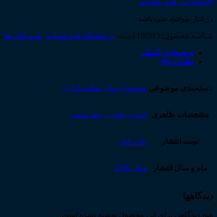
#انتشارات_قوه_قضاییه
در انبار موجود نمی باشد
شناسه محصول:
100313
دسته:
پژوهشگاه قوه قضاییه
,
همه‌ـ‌کتاب‌ها
ب
توضیحات تکمیلی
نظرات (0)
دسته‌بندی موضوعی
موضوع دیوان عدالت اداری
مشخصات ظاهری
اندازه رقعی – جلد نفیس
نوبت انتشار
چاپ اول
ماه و سال انتشار
سال 1396
دیدگاهها
هیچ دیدگاهی برای این محصول نوشته نشده است.