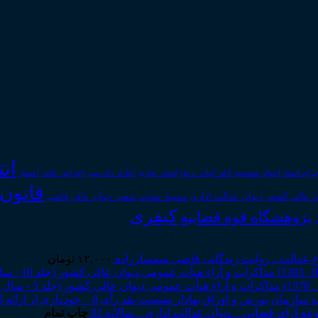
ان
رای اسناد
احوال شخصیه
اسناد_تجاری
اعتراض_ثالث
اعسار
ادله_اثبات_دعوا
اعاده_دادرسی
قانون
دیوان عدالت اداری
ن عالی کشور
سقوط_تعهدات
شعب_دیوان_عالی
قاضی
کیفری
پژوهشگاه قوه قضاییه
 عدالت ـ روایت زندگانی قاضی سمسارزاده
۱۲,۰۰۰
تومان
مذاکرات و آراء هیأت عمومی دیوان عالی کشور (جلد 10 - سال 1383)
مذاکرات و آراء هیأت عمومی دیوان عالی کشور (جلد 5 - سال 1378)
نشست نقد رأی 8 _ خودداری از ارائه اطلاعات مهم شرکت به سازمان بورس و اوراق بهادار
ه آرای قضایی _ دیوان عدالت اداری _ سالانه 92
چاپ تمام