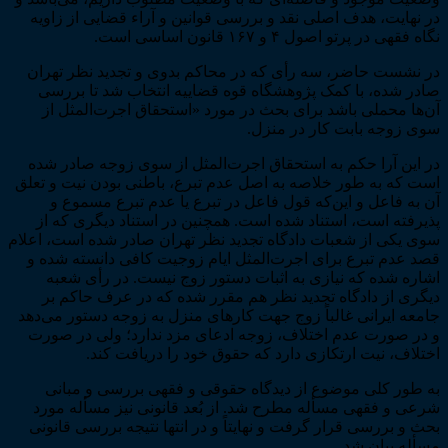
دوم)
در نهایت، هدف اصلی نقد و بررسی قوانین و آراء قضایی از زاویه
عدد
نگاه فقهی در پرتو اصول ۴ و ۱۶۷ قانون اساسی است.
در نشست حاضر، سه رأی که در محاکم بدوی و تجدید نظر تهران
صادر شده، با کمک پژوهشگاه قوه قضاییه انتخاب شد تا بررسی
آن‌ها محملی باشد برای بحث در مورد «استحقاق اجرت‌المثل از
سوی زوجه بابت کار در منزل.
در این آرا حکم به استحقاق اجرت‌المثل از سوی زوجه صادر شده
است که به طور خلاصه به اصل عدم تبرع، باطنی بودن نیت و تعلق
آن به فاعل و این‌که قول فاعل در تبرع یا عدم تبرع مسموع و
پذیرفته است، استناد شده است. همچنین در استناد دیگری که از
سوی یکی از شعبات دادگاه تجدید نظر تهران صادر شده است، اعلام
قصد عدم تبرع برای اجرت‌المثل ایام زوجیت کافی دانسته شده و
اشاره شده که نیازی به اثبات دستور زوج نیست. در رأی شعبه
دیگری از دادگاه تجدید نظر هم مقرر شده که در عرف حاکم بر
جامعه ایرانی غالباً زوج جهت کارهای منزل به زوجه دستور می‌دهد
و در صورت عدم اختلاف، زوجه ادعای مزد ندارد؛ ولی در صورت
اختلاف، نیت ارتکازی دارد که حقوق خود را دریافت کند.
به طور کلی موضوع از دیدگاه حقوقی و فقهی بررسی و مبانی
شرعی و فقهی مسأله مطرح شد. از بُعد قانونی نیز مسأله مورد
بحث و بررسی قرار گرفت و نهایتاً و در انتها نتیجه بررسی قانونی
مسأله بیان شد.