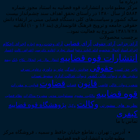
درباره ما
مرکز مطبوعات و انتشارات قوه قضاییه به استناد مجوز شماره
۵۸۸۴ از سال ۱۳۸۰ در راستای تحقق اهداف سند چشم‌انداز بیست
ساله کشور و سیاست‌های کلی دستگاه قضایی مبنی بر ارتقاء دانش
حقوقی جامعه و ترویج فرهنگ قانونمداری (بند ۱۶ و ۱۰) ابلاغیه
۱۳۸۱/۷/۲۸ شروع به فعالیت نمود...
برچسب محصولات
آرای قضایی
آرای حقوقی
آرای جزایی
اجرای احکام
آرای وحدت رویه
اجاره
اجرای اسناد
احوال شخصیه
اسناد_تجاری
اعتراض_ثالث
اعسار
ادله_اثبات_دعوا
اعاده_دادرسی
انتشارات قوه قضاییه
انتقال_مال_غیر
انحلال_نکاح
بانک
بیمه
حقوقی
داوری
تاجر
حق_کسب
حوادث_رانندگی
خلع_ید
دعاوی_تصرف
دیوان عدالت اداری
دیوان عالی کشور
سقوط_تعهدات
دعاوی_طاری
قانون
قضاوت
قوانین_و_مقررات
شعب_دیوان_عالی
قاضی
قضات
قوه قضاییه
مالکیت_معنوی
مسئولیت_مدنی
نظام قضایی
مشروح مذاکرات
وکالت
پژوهشگاه قوه قضاییه
نظریه_های_مشورتی
وکیل
کیفری
تماس با ما
آدرس : تهران ، تقاطع خیابان حافظ و سمیه ، فروشگاه مرکز
مطبوعات و انتشارات قوه قضاییه