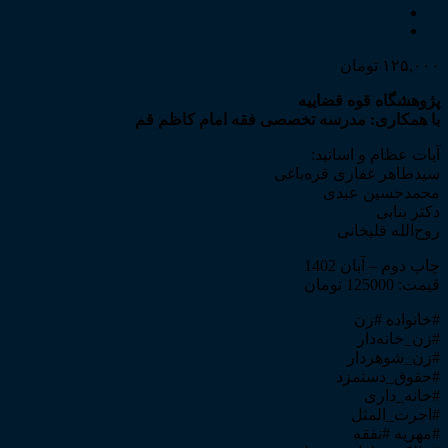
۱۲۵,۰۰۰
تومان
پژوهشگاه قوه قضاییه
با همکاری: مدرسه تخصصی فقه امام کاظم قم
آیات عظام و اساتید:
سیدطاهر غفاری قره‌باغی
محمدحسین عبدی
دکتر بنابی
روح‌الله قلیخانی
چاپ دوم – آبان 1402
قیمت: 125000 تومان
#خانواده #زن
#زن_خانه‌دار
#زن_شوهردار
#حقوق_دستمزد
#خانه_داری
#اجرت_المثل
#مهریه #نفقه