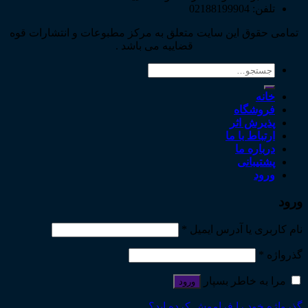
تلفن: 02188199904
تمامی حقوق این سایت متعلق به مرکز مطبوعات و انتشارات قوه
قضاییه می باشد .
جستجو
برای:
خانه
فروشگاه
پذیرش اثر
ارتباط با ما
درباره ما
پشتیبانی
ورود
ورود
نام کاربری یا آدرس ایمیل
*
گذرواژه
*
مرا به خاطر بسپار
ورود
گذرواژه خود را فراموش کرده اید؟