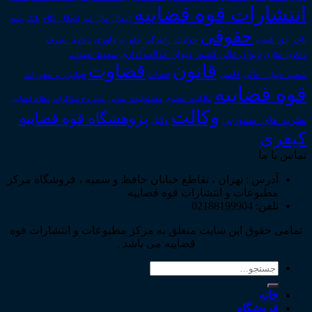
انتشارات قوه قضاییه
انتقال_مال_غیر
انحلال_نکاح
بانک
بیمه
حقوقی
داوری
تاجر
حق_کسب
حوادث_رانندگی
خلع_ید
دعاوی_تصرف
دیوان عدالت اداری
دیوان عالی کشور
سقوط_تعهدات
دعاوی_طاری
قانون
قضاوت
قوانین_و_مقررات
شعب_دیوان_عالی
قاضی
قضات
قوه قضاییه
مالکیت_معنوی
مسئولیت_مدنی
نظام قضایی
مشروح مذاکرات
وکالت
پژوهشگاه قوه قضاییه
نظریه_های_مشورتی
وکیل
کیفری
تماس با ما
آدرس : تهران ، تقاطع خیابان حافظ و سمیه ، فروشگاه مرکز
مطبوعات و انتشارات قوه قضاییه
تلفن: 02188199904
تمامی حقوق این سایت متعلق به مرکز مطبوعات و انتشارات قوه
قضاییه می باشد .
جستجو
برای:
خانه
فروشگاه