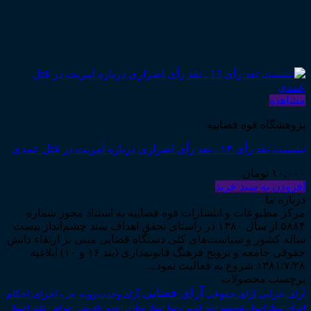
مشاهده
پژوهشگاه قوه قضاییه
نشست نقد رأی ۱۳ ـ نقد رأی اصراری درباره آمریت در قتل عمدی
۱۰,۰۰۰
تومان
افزودن به سبد خرید
درباره ما
مرکز مطبوعات و انتشارات قوه قضاییه به استناد مجوز شماره
۵۸۸۴ از سال ۱۳۸۰ در راستای تحقق اهداف سند چشم‌انداز بیست
ساله کشور و سیاست‌های کلی دستگاه قضایی مبنی بر ارتقاء دانش
حقوقی جامعه و ترویج فرهنگ قانونمداری (بند ۱۶ و ۱۰) ابلاغیه
۱۳۸۱/۷/۲۸ شروع به فعالیت نمود...
برچسب محصولات
آرای قضایی
آرای حقوقی
آرای جزایی
اجرای احکام
آرای وحدت رویه
اجاره
اجرای اسناد
احوال شخصیه
اسناد_تجاری
اعتراض_ثالث
اعسار
ادله_اثبات_دعوا
اعاده_دادرسی