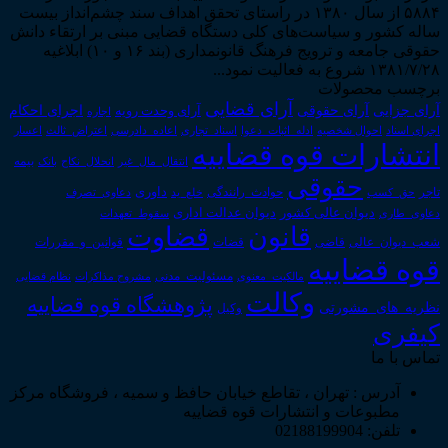
۵۸۸۴ از سال ۱۳۸۰ در راستای تحقق اهداف سند چشم‌انداز بیست
ساله کشور و سیاست‌های کلی دستگاه قضایی مبنی بر ارتقاء دانش
حقوقی جامعه و ترویج فرهنگ قانونمداری (بند ۱۶ و ۱۰) ابلاغیه
۱۳۸۱/۷/۲۸ شروع به فعالیت نمود...
برچسب محصولات
آرای قضایی
آرای حقوقی
آرای جزایی
اجرای احکام
آرای وحدت رویه
اجاره
اجرای اسناد
احوال شخصیه
اسناد_تجاری
اعتراض_ثالث
اعسار
ادله_اثبات_دعوا
اعاده_دادرسی
انتشارات قوه قضاییه
انتقال_مال_غیر
انحلال_نکاح
بانک
بیمه
حقوقی
داوری
تاجر
حق_کسب
حوادث_رانندگی
خلع_ید
دعاوی_تصرف
دیوان عدالت اداری
دیوان عالی کشور
سقوط_تعهدات
دعاوی_طاری
قانون
قضاوت
قوانین_و_مقررات
شعب_دیوان_عالی
قاضی
قضات
قوه قضاییه
مالکیت_معنوی
مسئولیت_مدنی
نظام قضایی
مشروح مذاکرات
وکالت
پژوهشگاه قوه قضاییه
نظریه_های_مشورتی
وکیل
کیفری
تماس با ما
آدرس : تهران ، تقاطع خیابان حافظ و سمیه ، فروشگاه مرکز
مطبوعات و انتشارات قوه قضاییه
تلفن: 02188199904