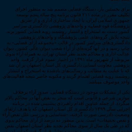
برای نخستین بار، دستگاه قضایی مصمم شد به منظور اجرای
تکلیف مقرر در ماده ۲۱۱ قانون برنامه پنج ساله پنجم توسعه
جمهوری اسلامی ایران، با ایجاد ساختاری اداری و از طریق
پژوهشگاه قوه قضاییه و واحدهای پژوهشی دادگستری سراسر
کشور دست به استخراج و انتشار روشمند رویه قضایی کشور بزند.
نتیجه تلاش گروه­‌های علمی پژوهشگاه و واحدهای پژوهشی
دادگستری­‌های سراسر کشور در قالب «مجموعه آرای قضایی» به
چاپ رسید و در آن­ها گزیده‌­ای از آراء شعب دیوان عالی کشور، دیوان
عدالت اداری و محاکم تجدید نظر استان تهران، به همراه آراء بدوی
مربوطه از شهریور ماه ۱۳۹۱ در اختیار عموم قرار گرفت. واحد
پژوهشی معاونت انسانی دادگستری کل استان اصفهان بر آن شد
که با عنایت به مطالب و رسالت‌­های یادشده به استخراج و انتشار
روشمند رویه قضایی اهتمام گزیند و مکتوبه حاضر نتیجه فعالیت­‌های
واحد موصوف می­­باشد.
یکی از مشکلات موجود در دستگاه قضایی، صدور آراء برخلاف
موازین شرعی و قانونی است که منجر به نقض آن­ها در محاکم بالاتر
می­گردد. از جمله عناوین اقدام راهبردی پیش­بینی شده در برنامه
اجرایی سال ۱۳۹۹ دادگستری کل استان اصفهان که با هدف ارتقای
وضعیت دادرسی صورت گرفته، «شناسایی و بررسی علل نقض آراء
و نقص تحقیقات» است. بدین منظور ده درصد از آرای محاکم بدوی
که در طی یک سال از سوی محاکم تجدید نظر استان اصفهان نقض
شده است، مورد بررسی و تجزیه و تحلیل قرار گرفت که این امر در