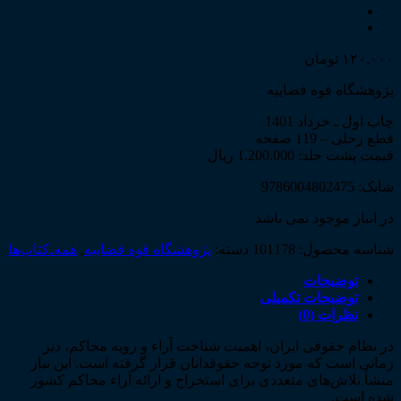
۱۲۰,۰۰۰
تومان
پژوهشگاه قوه قضاییه
چاپ اول ـ خرداد 1401
قطع رحلی – 119 صفحه
قیمت پشت جلد: 1.200.000 ریال
شابک: 9786004802475
در انبار موجود نمی باشد
شناسه محصول:
101178
دسته:
پژوهشگاه قوه قضاییه
,
همه‌ـ‌کتاب‌ها
توضیحات
توضیحات تکمیلی
نظرات (0)
در نظام حقوقی ایران، اهمیت شناخت آراء و رویه محاکم، دیر
زمانی است که مورد توجه حقوقدانان قرار گرفته است. این نیاز
منشأ تلاش­‌های متعددی برای استخراج و ارائه آراء محاکم کشور
شده است.