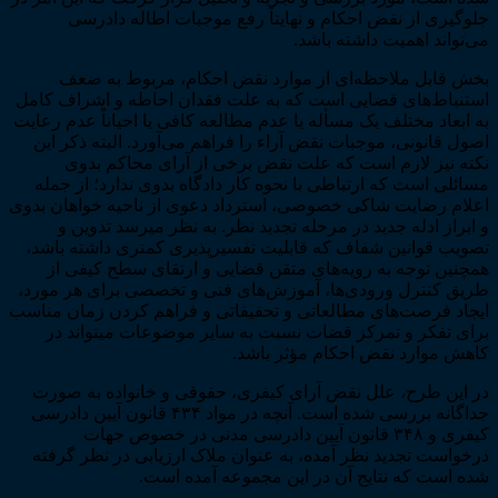
جلوگیری از نقض احکام و نهایتاً رفع موجبات اطاله دادرسی
می‌تواند اهمیت داشته باشد.
بخش قابل ملاحظه­‌ای از موارد نقض احکام، مربوط به ضعف
استنباط­‌های قضایی است که به علت فقدان احاطه و اشراف کامل
به ابعاد مختلف یک مسأله یا عدم مطالعه کافی یا احیاناً عدم رعایت
اصول قانونی، موجبات نقض آراء را فراهم می‌­آورد. البته ذکر این
نکته نیز لازم است که علت نقض برخی از آرای محاکم بدوی
مسائلی است که ارتباطی با نحوه کار دادگاه بدوی ندارد؛ از جمله
اعلام رضایت شاکی خصوصی، استرداد دعوی از ناحیه خواهان بدوی
و ابراز ادله جدید در مرحله تجدید نظر. به نظر می­رسد تدوین و
تصویب قوانین شفاف که قابلیت تفسیرپذیری کمتری داشته باشد،
همچنین توجه به رویه­‌های متقن قضایی و ارتقای سطح کیفی از
طریق کنترل ورودی‌­ها، آموزش­‌های فنی و تخصصی برای هر مورد،
ایجاد فرصت­‌های مطالعاتی و تحقیقاتی و فراهم کردن زمان مناسب
برای تفکر و تمرکز قضات نسبت به سایر موضوعات می­تواند در
کاهش موارد نقض احکام مؤثر باشد.
در این طرح، علل نقض آرای کیفری، حقوقی و خانواده به صورت
جداگانه بررسی شده است. آنچه در مواد ۴۳۴ قانون آیین دادرسی
کیفری و ۳۴۸ قانون آیین دادرسی مدنی در خصوص جهات
درخواست تجدید نظر آمده، به عنوان ملاک ارزیابی در نظر گرفته
شده است که نتایج آن در این مجموعه آمده است.