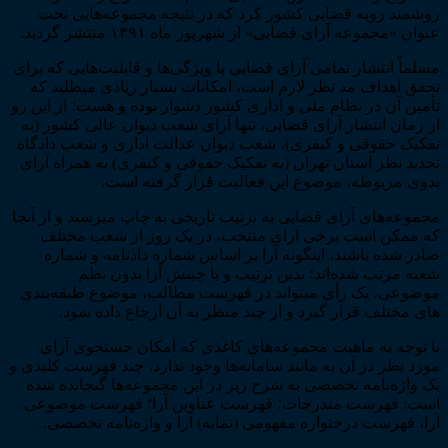
روشمند رویه قضایی کشور کرد که در نتیجه مجموعه­‌هایی تحت
عنوان «مجموعه آرای قضایی» از شهریور ماه ۱۳۹۱ منتشر گردید.
مسلماً انتشار تمامی آرای قضایی با ویژگی­‌ها و قابلیت‌­هایی که برای
تحقق اهداف مد نظر لازم است، امکانات بسیار زیادی می­طلبد که
تأمین آن در نظام ملی و اداری کشور دشوار بوده و هست؛ از این رو
از زمان انتشار آرای قضایی، تنها آرای شعب دیوان عالی کشور (به
تفکیک حقوقی و کیفری)، شعب دیوان عدالت اداری و شعب دادگاه
تجدید نظر استان تهران (به تفکیک حقوقی و کیفری) به همراه آرای
بدوی مربوطه، موضوع این فعالیت قرار گرفته است.
مجموعه­‌های آرای قضایی به ترتیب تاریخی به چاپ می­رسند و از آن­جا
که ممکن است برخی آرای منتخب، در یک روز از شعب مختلف
صادر شده باشند، این­گونه آرا بر اساس شماره دادنامه و شماره
شعبه مرتب شده‌­اند؛ بدین ترتیب و با چینش آرا بدون نظم
موضوعی، یک رأی می­تواند در فهرست مطالب، موضوع طبقه‌­بندی­‌
های مختلف قرار گیرد و از چند منظر به آن ارجاع داده شود.
با توجه به ماهیت مجموعه­‌های کاغذی که امکان جستجوی آرای
مورد نظر در آن به مانند سامانه‌­ها وجود ندارد، چند فهرست کلیدی و
یک واژه‌­نامه تخصصی به شرح زیر در این مجموعه‌­ها گنجانده شده
است: فهرست مندرجات؛ فهرست عناوین آرا؛ فهرست موضوعی
آرا، فهرست درختواره مفهومی (نمایه) آرا و واژه‌­نامه تخصصی.