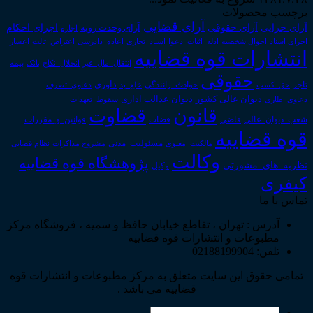
برچسب محصولات
آرای قضایی
آرای حقوقی
آرای جزایی
اجرای احکام
آرای وحدت رویه
اجاره
اجرای اسناد
احوال شخصیه
اسناد_تجاری
اعتراض_ثالث
اعسار
ادله_اثبات_دعوا
اعاده_دادرسی
انتشارات قوه قضاییه
انتقال_مال_غیر
انحلال_نکاح
بانک
بیمه
حقوقی
داوری
تاجر
حق_کسب
حوادث_رانندگی
خلع_ید
دعاوی_تصرف
دیوان عدالت اداری
دیوان عالی کشور
سقوط_تعهدات
دعاوی_طاری
قانون
قضاوت
قوانین_و_مقررات
شعب_دیوان_عالی
قاضی
قضات
قوه قضاییه
مالکیت_معنوی
مسئولیت_مدنی
نظام قضایی
مشروح مذاکرات
وکالت
پژوهشگاه قوه قضاییه
نظریه_های_مشورتی
وکیل
کیفری
تماس با ما
آدرس : تهران ، تقاطع خیابان حافظ و سمیه ، فروشگاه مرکز
مطبوعات و انتشارات قوه قضاییه
تلفن: 02188199904
تمامی حقوق این سایت متعلق به مرکز مطبوعات و انتشارات قوه
قضاییه می باشد .
جستجو