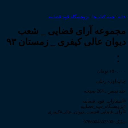
خانه
/
همه‌ـ‌کتاب‌ها
/
پژوهشگاه قوه قضاییه
مجموعه آرای قضایی _ شعب
دیوان عالی کیفری _ زمستان ۹۳
۱۵۰,۰۰۰
تومان
چاپ اول- رحلی
جلد نفیس ـ 204 صفحه
#انتشارات_قوه_قضاییه
#پژوهشگاه_قوه_قضاییه
#آرای_قضایی #شعب_دیوان_عالی#کیفری
شابک: 9786004802390