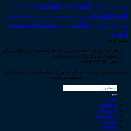
قانون
قضاوت
قوانین_و_مقررات
شعب_دیوان_عالی
قاضی
قضات
قوه قضاییه
مالکیت_معنوی
مسئولیت_مدنی
نظام قضایی
مشروح مذاکرات
وکالت
پژوهشگاه قوه قضاییه
نظریه_های_مشورتی
وکیل
کیفری
تماس با ما
آدرس : تهران ، تقاطع خیابان حافظ و سمیه ، فروشگاه مرکز
مطبوعات و انتشارات قوه قضاییه
تلفن: 02188199904
تمامی حقوق این سایت متعلق به مرکز مطبوعات و انتشارات قوه
قضاییه می باشد .
جستجو
برای:
خانه
فروشگاه
پذیرش اثر
ارتباط با ما
درباره ما
پشتیبانی