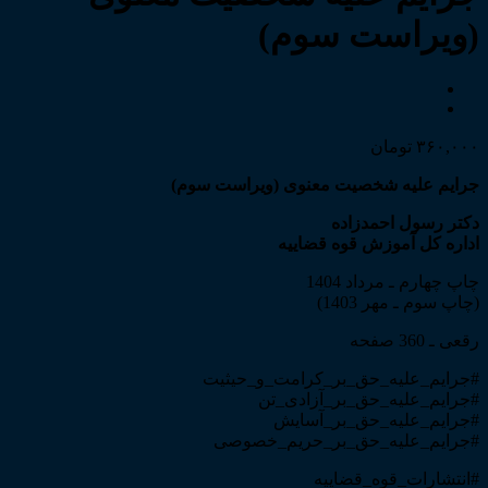
(ویراست سوم)
۳۶۰,۰۰۰
تومان
جرایم علیه شخصیت معنوی (ویراست سوم)
دکتر رسول احمدزاده
اداره کل آموزش قوه قضاییه
چاپ چهارم ـ مرداد 1404
(چاپ سوم ـ مهر 1403)
رقعی ـ 360 صفحه
#جرایم_علیه_حق_بر_کرامت_و_حیثیت
#جرایم_علیه_حق_بر_آزادی_تن
#جرایم_علیه_حق_بر_آسایش
#جرایم_علیه_حق_بر_حریم_خصوصی
#انتشارات_قوه_قضاییه