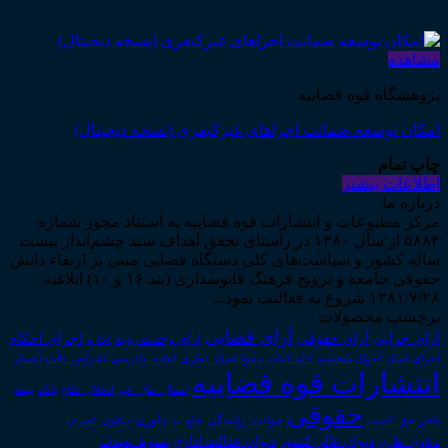
مشاهده
پژوهشگاه قوه قضاییه
امکان توسعه ضمانت اجراهای غیرکیفری (نسخه دیجیتال)
چاپ تمام
اطلاعات بیشتر
درباره ما
مرکز مطبوعات و انتشارات قوه قضاییه به استناد مجوز شماره
۵۸۸۴ از سال ۱۳۸۰ در راستای تحقق اهداف سند چشم‌انداز بیست
ساله کشور و سیاست‌های کلی دستگاه قضایی مبنی بر ارتقاء دانش
حقوقی جامعه و ترویج فرهنگ قانونمداری (بند ۱۶ و ۱۰) ابلاغیه
۱۳۸۱/۷/۲۸ شروع به فعالیت نمود...
برچسب محصولات
آرای قضایی
آرای حقوقی
آرای جزایی
اجرای احکام
آرای وحدت رویه
اجاره
اجرای اسناد
احوال شخصیه
اسناد_تجاری
اعتراض_ثالث
اعسار
ادله_اثبات_دعوا
اعاده_دادرسی
انتشارات قوه قضاییه
انتقال_مال_غیر
انحلال_نکاح
بانک
بیمه
حقوقی
داوری
تاجر
حق_کسب
حوادث_رانندگی
خلع_ید
دعاوی_تصرف
دیوان عدالت اداری
دیوان عالی کشور
سقوط_تعهدات
دعاوی_طاری