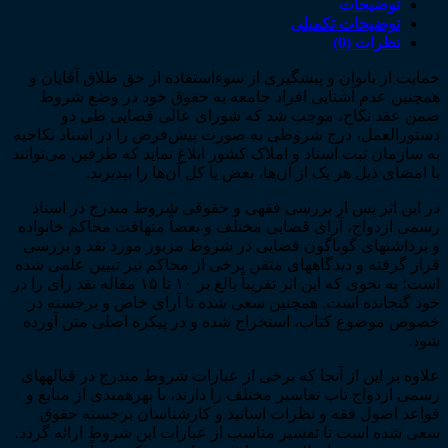
اسناد
توضیحات
رسمی
توضیحات تکمیلی
ازدواج
نظرات (0)
در
حمایت از بانوان و پیشگیری از سوء‌استفاده از حق طلاق آقایان و
پرتو
همچنین عدم آشنایی افراد جامعه به حقوق خود در وضع شروط
نقد
ضمن عقد نکاح، موجب شد که شورای عالی قضایی طی دو
و
دستورالعمل، درج شروطی به صورت پیش‌فرض را در اسناد نکاحیه
تحلیل
به سازمان ثبت اسناد و املاک کشور ابلاغ نماید که طرفین می‌توانند
آراء
با امضای ذیل هر یک از آن‌ها، بعض یا کل آ‌ن‌ها را بپذیرند.
و
رویه
در این اثر پس از بررسی فقهی و حقوقی شروط مندرج در اسناد
قضائی
رسمی ازدواج، آرای قضایی مختلف و بعضاً متهافت محاکم خانواده
(چاپ
و برداشت­های گوناگون قضایی در شروط مزبور مورد نقد و بررسی
سوم)
قرار گرفته و دیدگاه­های متقن برخی از محاکم نیز تبیین علمی شده
عدد
است؛ به نحوی که این اثر تقریباً بالغ بر ۱۰ تا ۱۵ مقاله نقد رأی را در
خود گنجانده است. همچنین سعی شده تا آرای خاص و برجسته در
خصوص موضوع کتاب، استخراج شده و در پیکره اصلی متن آورده
شود.
علاوه بر این از آن­جا که برخی از عبارات شروط مندرج در قباله­های
رسمی ازدواج تاب تفاسیر مختلف را دارند، با بهره­مندی از منابع و
قواعد اصول فقه و نظرات اساتید و کارشناسان برجسته حقوق
سعی شده است تا تفسیر مناسب از عبارات این شروط ارائه گردد.