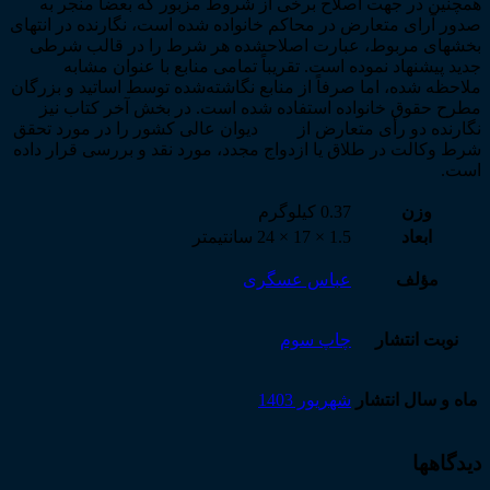
همچنین در جهت اصلاح برخی از شروط مزبور که بعضاً منجر به
صدور آرای متعارض در محاکم خانواده شده است، نگارنده در انتهای
بخش­های مربوط، عبارت اصلاح­شده هر شرط را در قالب شرطی
جدید پیشنهاد نموده است. تقریباً تمامی منابع با عنوان مشابه
ملاحظه شده، اما صرفاً از منابع نگاشته‌شده توسط اساتید و بزرگان
مطرح حقوق خانواده استفاده شده است. در بخش آخر کتاب نیز
نگارنده دو رأی متعارض از دیوان عالی کشور را در مورد تحقق
شرط وکالت در طلاق یا ازدواج مجدد، مورد نقد و بررسی قرار داده
است.
وزن
0.37 کیلوگرم
ابعاد
1.5 × 17 × 24 سانتیمتر
مؤلف
عباس عسگری
نوبت انتشار
چاپ سوم
ماه و سال انتشار
شهریور 1403
دیدگاهها