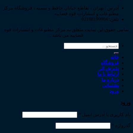
آدرس : تهران ، تقاطع خیابان حافظ و سمیه ، فروشگاه مرکز
مطبوعات و انتشارات قوه قضاییه
تلفن: 02188199904
تمامی حقوق این سایت متعلق به مرکز مطبوعات و انتشارات قوه
قضاییه می باشد .
جستجو
برای:
خانه
فروشگاه
پذیرش اثر
ارتباط با ما
درباره ما
پشتیبانی
ورود
ورود
نام کاربری یا آدرس ایمیل
*
گذرواژه
*