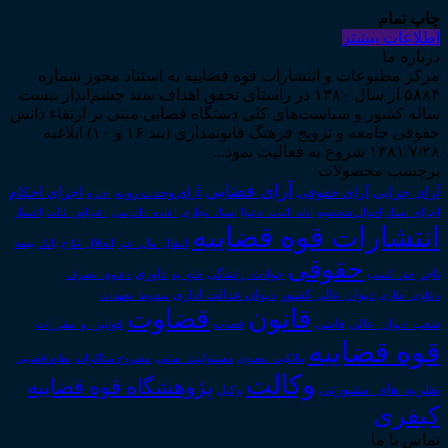
چاپ تمام
اطلاعات بیشتر
درباره ما
مرکز مطبوعات و انتشارات قوه قضاییه به استناد مجوز شماره
۵۸۸۴ از سال ۱۳۸۰ در راستای تحقق اهداف سند چشم‌انداز بیست
ساله کشور و سیاست‌های کلی دستگاه قضایی مبنی بر ارتقاء دانش
حقوقی جامعه و ترویج فرهنگ قانونمداری (بند ۱۶ و ۱۰) ابلاغیه
۱۳۸۱/۷/۲۸ شروع به فعالیت نمود...
برچسب محصولات
آرای قضایی
آرای حقوقی
آرای جزایی
اجرای احکام
آرای وحدت رویه
اجاره
اجرای اسناد
احوال شخصیه
اسناد_تجاری
اعتراض_ثالث
اعسار
ادله_اثبات_دعوا
اعاده_دادرسی
انتشارات قوه قضاییه
انتقال_مال_غیر
انحلال_نکاح
بانک
بیمه
حقوقی
داوری
تاجر
حق_کسب
حوادث_رانندگی
خلع_ید
دعاوی_تصرف
دیوان عدالت اداری
دیوان عالی کشور
سقوط_تعهدات
دعاوی_طاری
قانون
قضاوت
قوانین_و_مقررات
شعب_دیوان_عالی
قاضی
قضات
قوه قضاییه
مالکیت_معنوی
مسئولیت_مدنی
نظام قضایی
مشروح مذاکرات
وکالت
پژوهشگاه قوه قضاییه
نظریه_های_مشورتی
وکیل
کیفری
تماس با ما