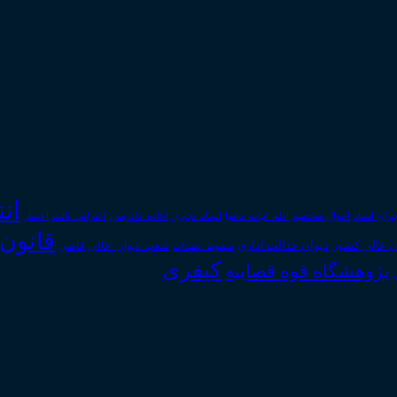
ان
رای اسناد
احوال شخصیه
اسناد_تجاری
اعتراض_ثالث
اعسار
ادله_اثبات_دعوا
اعاده_دادرسی
قانون
دیوان عدالت اداری
ن عالی کشور
سقوط_تعهدات
شعب_دیوان_عالی
قاضی
کیفری
پژوهشگاه قوه قضاییه