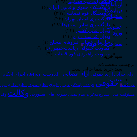
انتشارات قوه قضاییه
(۱۳۸)
ارتباط با ما
پژوهشکده حقوق و قانون ایران
(۶)
درباره ما
پژوهشگاه قوه قضاییه
(۲۹۷)
پشتیبانی
دادگستری استان تهران
(۲۲)
دادگستری سایر استان‌ها
(۱۹)
عضویت
دیوان عالی کشور
(۴۴)
ورود
دیوان عدالت اداری
(۱۱)
سازمان قضایی نیروهای مسلح
(۱)
سبد خرید /
۰
تومان
0
معاونت حقوقی ریاست‌جمهوری
(۱۰)
معاونت راهبردی قوه قضاییه
(۴)
سبد خرید
برچسب محصولات
سبد خرید شما خالی است.
آرای قضایی
آرای حقوقی
آرای جزایی
اجرای احکام
آرای وحدت رویه
اجاره
اج
عضویت
حقوقی
0
داوری
دیوا
حق_کسب
حوادث_رانندگی
خلع_ید
دعاوی_تصرف
دعاوی_طاری
وکالت
نظریه_های_مشورتی
مسئولیت_مدنی
نظام قضایی
وکیل
مشروح مذاکرات