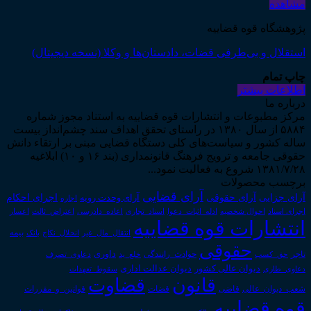
مشاهده
پژوهشگاه قوه قضاییه
استقلال و بی‌طرفی قضات، دادستان‌ها و وکلا (نسخه دیجیتال)
چاپ تمام
اطلاعات بیشتر
درباره ما
مرکز مطبوعات و انتشارات قوه قضاییه به استناد مجوز شماره
۵۸۸۴ از سال ۱۳۸۰ در راستای تحقق اهداف سند چشم‌انداز بیست
ساله کشور و سیاست‌های کلی دستگاه قضایی مبنی بر ارتقاء دانش
حقوقی جامعه و ترویج فرهنگ قانونمداری (بند ۱۶ و ۱۰) ابلاغیه
۱۳۸۱/۷/۲۸ شروع به فعالیت نمود...
برچسب محصولات
آرای قضایی
آرای حقوقی
آرای جزایی
اجرای احکام
آرای وحدت رویه
اجاره
اجرای اسناد
احوال شخصیه
اسناد_تجاری
اعتراض_ثالث
اعسار
ادله_اثبات_دعوا
اعاده_دادرسی
انتشارات قوه قضاییه
انتقال_مال_غیر
انحلال_نکاح
بانک
بیمه
حقوقی
داوری
تاجر
حق_کسب
حوادث_رانندگی
خلع_ید
دعاوی_تصرف
دیوان عدالت اداری
دیوان عالی کشور
سقوط_تعهدات
دعاوی_طاری
قانون
قضاوت
قوانین_و_مقررات
شعب_دیوان_عالی
قاضی
قضات
قوه قضاییه