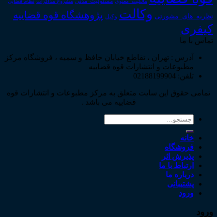
مالکیت_معنوی
مسئولیت_مدنی
نظام قضایی
مشروح مذاکرات
وکالت
پژوهشگاه قوه قضاییه
نظریه_های_مشورتی
وکیل
کیفری
تماس با ما
آدرس : تهران ، تقاطع خیابان حافظ و سمیه ، فروشگاه مرکز
مطبوعات و انتشارات قوه قضاییه
تلفن: 02188199904
تمامی حقوق این سایت متعلق به مرکز مطبوعات و انتشارات قوه
قضاییه می باشد .
جستجو
برای:
خانه
فروشگاه
پذیرش اثر
ارتباط با ما
درباره ما
پشتیبانی
ورود
ورود