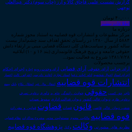
گزارش نشست علمی قاچاق کالا و ارز (چاپ سوم) دکتر عبدالعلی
توجهی
۴۰,۰۰۰
تومان
اطلاعات بیشتر
درباره ما
مرکز مطبوعات و انتشارات قوه قضاییه به استناد مجوز شماره
۵۸۸۴ از سال ۱۳۸۰ در راستای تحقق اهداف سند چشم‌انداز بیست
ساله کشور و سیاست‌های کلی دستگاه قضایی مبنی بر ارتقاء دانش
حقوقی جامعه و ترویج فرهنگ قانونمداری (بند ۱۶ و ۱۰) ابلاغیه
۱۳۸۱/۷/۲۸ شروع به فعالیت نمود...
برچسب محصولات
آرای قضایی
آرای حقوقی
آرای جزایی
اجرای احکام
آرای وحدت رویه
اجاره
اجرای اسناد
احوال شخصیه
اسناد_تجاری
اعتراض_ثالث
اعسار
ادله_اثبات_دعوا
اعاده_دادرسی
انتشارات قوه قضاییه
انتقال_مال_غیر
انحلال_نکاح
بانک
بیمه
حقوقی
داوری
تاجر
حق_کسب
حوادث_رانندگی
خلع_ید
دعاوی_تصرف
دیوان عدالت اداری
دیوان عالی کشور
سقوط_تعهدات
دعاوی_طاری
قانون
قضاوت
قوانین_و_مقررات
شعب_دیوان_عالی
قاضی
قضات
قوه قضاییه
مالکیت_معنوی
مسئولیت_مدنی
نظام قضایی
مشروح مذاکرات
وکالت
پژوهشگاه قوه قضاییه
نظریه_های_مشورتی
وکیل