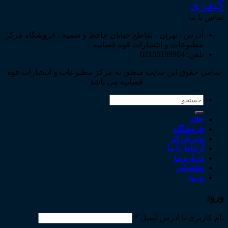
کیفری
تماس با ما
آدرس : تهران ، تقاطع خیابان حافظ و سمیه ، فروشگاه مرکز
مطبوعات و انتشارات قوه قضاییه
تلفن: 02188199904
تمامی حقوق این سایت متعلق به مرکز مطبوعات و انتشارات قوه
قضاییه می باشد .
جستجو
برای:
خانه
فروشگاه
پذیرش اثر
ارتباط با ما
درباره ما
پشتیبانی
ورود
ورود
نام کاربری یا آدرس ایمیل
*