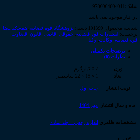
شابک:9786004804011
در انبار موجود نمی باشد
شناسه محصول:
101399
دسته:
پژوهشگاه قوه قضاییه
,
همه‌ـ‌کتاب‌ها
برچسب:
انتشارات قوه قضاییه
,
حقوقی
,
قاضی
,
قانون
,
قضاوت
,
قوه قضاییه
,
وکالت
,
وکیل
توضیحات تکمیلی
نظرات (0)
وزن
0.2 کیلوگرم
ابعاد
1 × 15 × 22 سانتیمتر
نوبت انتشار
چاپ اول
ماه و سال انتشار
مهر 1404
مشخصات ظاهری
اندازه رقعی – جلد ساده