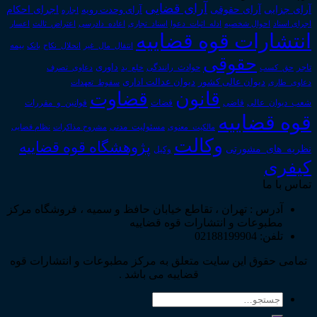
آرای قضایی
آرای حقوقی
آرای جزایی
اجرای احکام
آرای وحدت رویه
اجاره
اجرای اسناد
احوال شخصیه
اسناد_تجاری
اعتراض_ثالث
اعسار
ادله_اثبات_دعوا
اعاده_دادرسی
انتشارات قوه قضاییه
انتقال_مال_غیر
انحلال_نکاح
بانک
بیمه
حقوقی
داوری
تاجر
حق_کسب
حوادث_رانندگی
خلع_ید
دعاوی_تصرف
دیوان عدالت اداری
دیوان عالی کشور
سقوط_تعهدات
دعاوی_طاری
قانون
قضاوت
قوانین_و_مقررات
شعب_دیوان_عالی
قاضی
قضات
قوه قضاییه
مالکیت_معنوی
مسئولیت_مدنی
نظام قضایی
مشروح مذاکرات
وکالت
پژوهشگاه قوه قضاییه
نظریه_های_مشورتی
وکیل
کیفری
تماس با ما
آدرس : تهران ، تقاطع خیابان حافظ و سمیه ، فروشگاه مرکز
مطبوعات و انتشارات قوه قضاییه
تلفن: 02188199904
تمامی حقوق این سایت متعلق به مرکز مطبوعات و انتشارات قوه
قضاییه می باشد .
جستجو
برای: