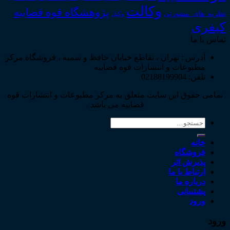
وکالت
پژوهشگاه قوه قضاییه
نظریه_های_مشورتی
وکیل
کیفری
تماس با ما
آدرس : تهران ، تقاطع خیابان حافظ و سمیه ، فروشگاه مرکز
مطبوعات و انتشارات قوه قضاییه
تلفن: 02188199904
تمامی حقوق این سایت متعلق به مرکز مطبوعات و انتشارات قوه
قضاییه می باشد .
جستجو
برای:
خانه
فروشگاه
پذیرش اثر
ارتباط با ما
درباره ما
پشتیبانی
ورود
ورود