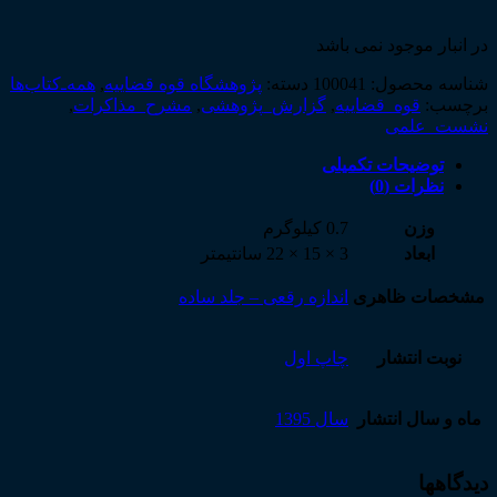
در انبار موجود نمی باشد
شناسه محصول:
100041
دسته:
پژوهشگاه قوه قضاییه
,
همه‌ـ‌کتاب‌ها
برچسب:
قوه_قضاییه
,
گزارش_پژوهشی
,
مشرح_مذاکرات
,
نشست_علمی
توضیحات تکمیلی
نظرات (0)
وزن
0.7 کیلوگرم
ابعاد
3 × 15 × 22 سانتیمتر
مشخصات ظاهری
اندازه رقعی – جلد ساده
نوبت انتشار
چاپ اول
ماه و سال انتشار
سال 1395
دیدگاهها