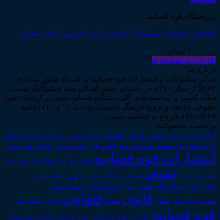
پژوهشگاه قوه قضاییه
اشخاص حقوقی: مسئولیت کیفری و آیین دادرسی (چاپ پنجم)
۱۱۰,۰۰۰
تومان
افزودن به سبد خرید
درباره ما
مرکز مطبوعات و انتشارات قوه قضاییه به استناد مجوز شماره
۵۸۸۴ از سال ۱۳۸۰ در راستای تحقق اهداف سند چشم‌انداز بیست
ساله کشور و سیاست‌های کلی دستگاه قضایی مبنی بر ارتقاء دانش
حقوقی جامعه و ترویج فرهنگ قانونمداری (بند ۱۶ و ۱۰) ابلاغیه
۱۳۸۱/۷/۲۸ شروع به فعالیت نمود...
برچسب محصولات
آرای قضایی
آرای حقوقی
آرای جزایی
اجرای احکام
آرای وحدت رویه
اجاره
اجرای اسناد
احوال شخصیه
اسناد_تجاری
اعتراض_ثالث
اعسار
ادله_اثبات_دعوا
اعاده_دادرسی
انتشارات قوه قضاییه
انتقال_مال_غیر
انحلال_نکاح
بانک
بیمه
حقوقی
داوری
تاجر
حق_کسب
حوادث_رانندگی
خلع_ید
دعاوی_تصرف
دیوان عدالت اداری
دیوان عالی کشور
سقوط_تعهدات
دعاوی_طاری
قانون
قضاوت
قوانین_و_مقررات
شعب_دیوان_عالی
قاضی
قضات
قوه قضاییه
مالکیت_معنوی
مسئولیت_مدنی
نظام قضایی
مشروح مذاکرات