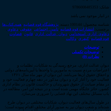
شابک: 9786008485353
در انبار موجود نمی باشد
شناسه محصول:
100144
دسته:
پژوهشگاه قوه قضاییه
,
همه‌ـ‌کتاب‌ها
برچسب:
انتشارات قوه قضاییه
,
تامین_اجتماعی
,
حقوقی
,
دعاوی
,
دعاوی_اداری_استخدامی
,
دیوان_عدالت_اداری
,
قانون
,
قضاوت
,
قوه قضاییه
,
کیفری
,
وکالت
توضیحات
توضیحات تکمیلی
نظرات (0)
دیوان عدالت اداری، مرجع رسیدگی به شکایات، تظلمات و
اعتراضات مردم نسبت به مأمورین یا واحدها یا آیین­‌نامه‌­های دولتی
و احقاق حقوق آن­‌ها می‌باشد. این دیوان از مهر ماه سال ۱۳۶۱
فعالیت خود را آغاز کرد و دیوان مذکور در دهه چهارم فعالیت خود و
در مقام صیانت از حقوق شهروندان و حاکمیت قانون در نظام اداری
کشور، حائز جایگاه مهمی شده است و در نتیجه این امر، مطالعه در
باب مسائل مختلف این نهاد قضایی را ضروری می­‌سازد.
در طول سال­‌های فعالیت دیوان، شکایات مختلفی در دیوان طرح
شده‌­اند و شعب دیوان نیز به صدور آرای مختلف اقدام نموده است؛