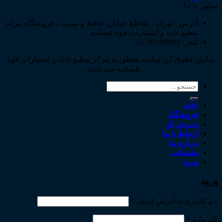
تماس با ما
آدرس : تهران ، تقاطع خیابان حافظ و سمیه ، فروشگاه مرکز
مطبوعات و انتشارات قوه قضاییه
تلفن: 02188199904
تمامی حقوق این سایت متعلق به مرکز مطبوعات و انتشارات قوه
قضاییه می باشد .
جستجو
برای:
خانه
فروشگاه
پذیرش اثر
ارتباط با ما
درباره ما
پشتیبانی
ورود
ورود
نام کاربری یا آدرس ایمیل
*
گذرواژه
*