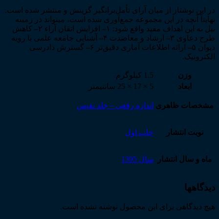
در این نوشتار از میان آرای تأمل‌­برانگیز گزینش و منتشر شده است.
نهایتاً آنچه در این مجموعه جمع­‌آوری شده است، می­تواند در زمینه
نیل به این اهداف مفید واقع شود: ۱
–
افزایش اتقان آراء ۲
–
کاهش
طرح دعاوی ۳
–
ارشاد و معاضدت ۴
–
آشنایی جامعه علمی با رویه
دیوان ۵
–
ارائه اطلاعات آماری دقیق­‌تر ۶
–
گسترش دادرسی
الکترونیک.
وزن
1.5 کیلوگرم
ابعاد
5 × 17 × 25 سانتیمتر
مشخصات ظاهری
اندازه رقعی – جلد نفیس
نوبت انتشار
چاپ اول
ماه و سال انتشار
سال 1395
دیدگاهها
هیچ دیدگاهی برای این محصول نوشته نشده است.