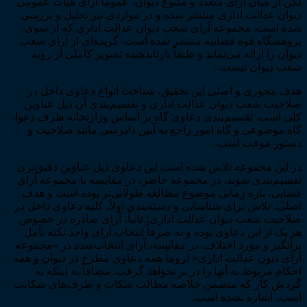
لکن از میان آرای متعدد و متنوع دیوان، عموماً آرای هیأت عمومی
دیوان عدالت اداری منتشر شده و در مواردی نیز تحلیل و بررسی
شده است. مجموعه آرای شعب دیوان عدالت اداری که از سوی
پژوهشگاه قوه قضاییه منتشر شده است، گزیده­‌ای از آرای شعب
دیوان را ارائه می‌­نماید و طبعاً بازتاب­دهنده تصویر کاملی از رویه
شعب دیوان نیست.
هدف محوری و اصلی این تحقیق، شناخت انواع دعاوی داخل در
صلاحیت شعب دیوان عدالت اداری و تقسیم‌­بندی آن ذیل عناوین
کلی است. تقسیم‌­بندی دعاوی گاه بر اساس وزارتخانه طرف دعوا،
گاه موضوعی و گاه امور راجع به آیین دادرسی مانند صلاحیت و
دستور موقت است.
در این مجموعه تلاش شده است این دعاوی ذیل عناوین دقیق­‌تری
تقسیم­‌بندی شوند. در مجموعه حاضر، در مقایسه با مجموعه آرای
قضایی، بازه زمانی موضوع مطالعه طولانی‌­تر بوده است و هدف
اصلی، تلاش برای شناسایی و دسته­‌بندی اولاً، کلیه دعاوی داخل در
صلاحیت شعب دیوان عدالت اداری؛ ثانیاٌ، آرای صادره در خصوص
هر یک از این دعاوی بوده و نه صرفاً انتخاب آرای واجد نکته تأمل­‌
برانگیز و مورد اختلاف. در مقایسه، آرای انتخاب­‌شده در «مجموعه
آرای دیون عدالت اداری» لزوماً همه دعاوی مطرح در دیوان و همه
احکام مربوط به آن­ها را در بر نخواهد گرفت. مضافاً به این­که به
گردش کار که متضمن خلاصه مطالب شکات و طرف­‌های شکایت
است، اشاره نشده است.