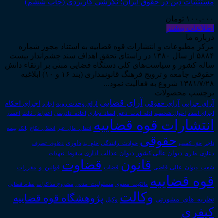
مستثنیات دین در حقوق ایران؛ نگرشی کاربردی (چاپ ششم)
۱۰۰,۰۰۰
تومان
اطلاعات بیشتر
درباره ما
مرکز مطبوعات و انتشارات قوه قضاییه به استناد مجوز شماره
۵۸۸۴ از سال ۱۳۸۰ در راستای تحقق اهداف سند چشم‌انداز بیست
ساله کشور و سیاست‌های کلی دستگاه قضایی مبنی بر ارتقاء دانش
حقوقی جامعه و ترویج فرهنگ قانونمداری (بند ۱۶ و ۱۰) ابلاغیه
۱۳۸۱/۷/۲۸ شروع به فعالیت نمود...
برچسب محصولات
آرای قضایی
آرای حقوقی
آرای جزایی
اجرای احکام
آرای وحدت رویه
اجاره
اجرای اسناد
احوال شخصیه
اسناد_تجاری
اعتراض_ثالث
اعسار
ادله_اثبات_دعوا
اعاده_دادرسی
انتشارات قوه قضاییه
انتقال_مال_غیر
انحلال_نکاح
بانک
بیمه
حقوقی
داوری
تاجر
حق_کسب
حوادث_رانندگی
خلع_ید
دعاوی_تصرف
دیوان عدالت اداری
دیوان عالی کشور
سقوط_تعهدات
دعاوی_طاری
قانون
قضاوت
قوانین_و_مقررات
شعب_دیوان_عالی
قاضی
قضات
قوه قضاییه
مالکیت_معنوی
مسئولیت_مدنی
نظام قضایی
مشروح مذاکرات
وکالت
پژوهشگاه قوه قضاییه
نظریه_های_مشورتی
وکیل
کیفری