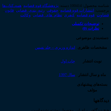
شناسه محصول:
100414
دسته:
پژوهشگاه قوه قضاییه
,
همه‌ـ‌کتاب‌ها
برچسب:
انتشارات قوه قضاییه
,
حقوقی
,
رتبه_بندی_قضایی
,
قانون
,
قضاوت
,
قوه قضاییه
,
کیفری
,
نظام_های_قضایی
,
وکالت
توضیحات تکمیلی
نظرات (0)
دسته‌بندی موضوعی
مشخصات ظاهری
اندازه وزیری – جلد نفیس
نوبت انتشار
چاپ اول
ماه و سال انتشار
سال 1397
بسته‌های پیشنهادی
مؤلف
دیدگاهها
هیچ دیدگاهی برای این محصول نوشته نشده است.