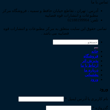
تماس با ما
آدرس : تهران ، تقاطع خیابان حافظ و سمیه ، فروشگاه مرکز
مطبوعات و انتشارات قوه قضاییه
تلفن: 02188199904
تمامی حقوق این سایت متعلق به مرکز مطبوعات و انتشارات قوه
قضاییه می باشد .
جستجو
برای:
خانه
فروشگاه
پذیرش اثر
ارتباط با ما
درباره ما
پشتیبانی
ورود
ورود
نام کاربری یا آدرس ایمیل
*
گذرواژه
*