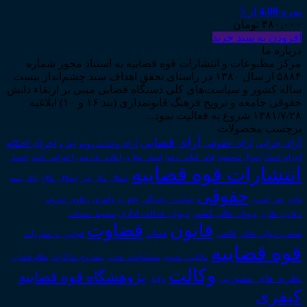
نمره
4.00
از 5
۴۸۰,۰۰۰
تومان
افزودن به سبد خرید
درباره ما
مرکز مطبوعات و انتشارات قوه قضاییه به استناد مجوز شماره
۵۸۸۴ از سال ۱۳۸۰ در راستای تحقق اهداف سند چشم‌انداز بیست
ساله کشور و سیاست‌های کلی دستگاه قضایی مبنی بر ارتقاء دانش
حقوقی جامعه و ترویج فرهنگ قانونمداری (بند ۱۶ و ۱۰) ابلاغیه
۱۳۸۱/۷/۲۸ شروع به فعالیت نمود...
برچسب محصولات
آرای قضایی
آرای حقوقی
آرای جزایی
اجرای احکام
آرای وحدت رویه
اجاره
اجرای اسناد
احوال شخصیه
اسناد_تجاری
اعتراض_ثالث
اعسار
ادله_اثبات_دعوا
اعاده_دادرسی
انتشارات قوه قضاییه
انتقال_مال_غیر
انحلال_نکاح
بانک
بیمه
حقوقی
داوری
تاجر
حق_کسب
حوادث_رانندگی
خلع_ید
دعاوی_تصرف
دیوان عدالت اداری
دیوان عالی کشور
سقوط_تعهدات
دعاوی_طاری
قانون
قضاوت
قوانین_و_مقررات
شعب_دیوان_عالی
قاضی
قضات
قوه قضاییه
مالکیت_معنوی
مسئولیت_مدنی
نظام قضایی
مشروح مذاکرات
وکالت
پژوهشگاه قوه قضاییه
نظریه_های_مشورتی
وکیل
کیفری