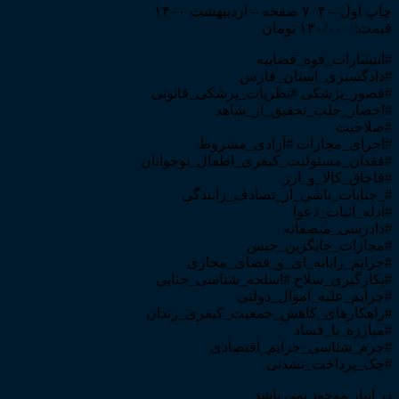
چاپ اول – ۷۰۴ صفحه – اردیبهشت ۱۴۰۰
قیمت: ۱۳۰/۰۰۰ تومان
#انتشارات_قوه_قضاییه
#دادگستری_استان_فارس
#قصور_پزشکی #نظریات_پزشکی_قانونی
#احضار_جلب_تحقیق_از_شاهد
#صلاحیت
#اجرای_مجازات #آزادی_مشروط
#فقدان_مسئولیت_کیفری_اطفال_نوجوانان
#قاچاق_کالا_و_ارز
#_جنایات_ناشی_از_تصادف_رانندگی
#ادله_اثبات_دعوا
#دادرسی_منصفانه
#مجازات_جایگزین_حبس
#جرایم_رایانه_ای_و_فضای_مجازی
#بکارگیری_سلاح #اسلحه_شناسی_جنایی
#جرایم_علیه_اموال_دولتی
#راهکارهای_کاهش_جمعیت_کیفری_زندان
#مبارزه_با_فساد
#جرم_شناسی_جرایم_اقتصادی
#چک_پرداخت_نشدنی
در انبار موجود نمی باشد