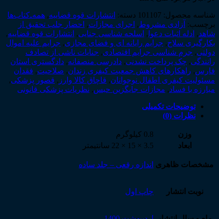
شناسه محصول:
101107
دسته:
انتشارات قوه قضاییه
,
همه‌ـ‌کتاب‌ها
برچسب:
آزادی مشروط
,
اجرای مجازات
,
احضار جلب تحقیق از
شاهد
,
ادله اثبات دعوا
,
اسلحه شناسی جنایی
,
انتشارات قوه قضاییه
,
بکارگیری سلاح
,
جرایم رایانه ای و فضای مجازی
,
جرایم علیه اموال
دولتی
,
جرم شناسی جرایم اقتصادی
,
جنایات ناشی از تصادف
رانندگی
,
چک پرداخت نشدنی
,
دادرسی منصفانه
,
دادگستری استان
فارس
,
راهکارهای کاهش جمعیت کیفری زندان
,
صلاحیت
,
فقدان
مسئولیت کیفری اطفال نوجوانان
,
قاچاق کالا وارز
,
قصور پزشکی
,
مبارزه با فساد
,
مجازات جایگزین حبس
,
نظریات پزشکی قانونی
توضیحات تکمیلی
نظرات (0)
وزن
0.8 کیلوگرم
ابعاد
3.5 × 15 × 22 سانتیمتر
مشخصات ظاهری
اندازه رقعی – جلد ساده
نوبت انتشار
چاپ اول
ماه و سال انتشار
اردیبهشت 1400