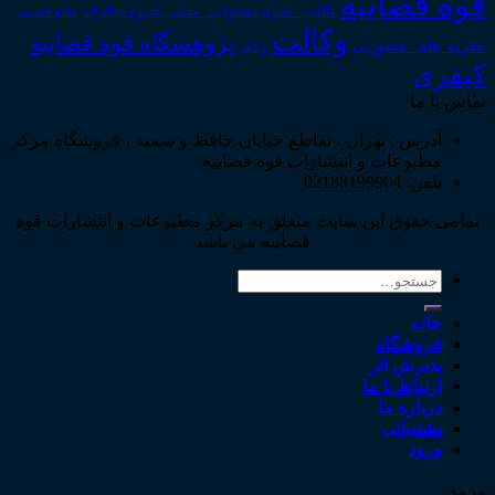
قوه قضاییه
مالکیت_معنوی
مسئولیت_مدنی
نظام قضایی
مشروح مذاکرات
وکالت
پژوهشگاه قوه قضاییه
نظریه_های_مشورتی
وکیل
کیفری
تماس با ما
آدرس : تهران ، تقاطع خیابان حافظ و سمیه ، فروشگاه مرکز
مطبوعات و انتشارات قوه قضاییه
تلفن: 02188199904
تمامی حقوق این سایت متعلق به مرکز مطبوعات و انتشارات قوه
قضاییه می باشد .
جستجو
برای:
خانه
فروشگاه
پذیرش اثر
ارتباط با ما
درباره ما
پشتیبانی
ورود
ورود