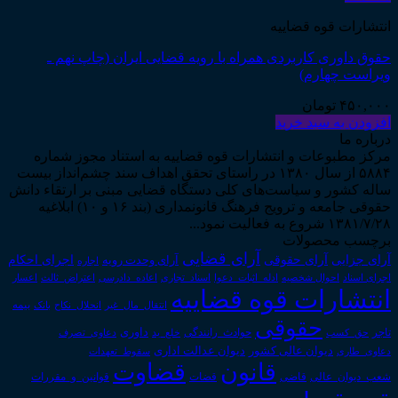
انتشارات قوه قضاییه
حقوق داوری کاربردی همراه با رویه قضایی ایران (چاپ نهم ـ
ویراست چهارم)
۴۵۰,۰۰۰
تومان
افزودن به سبد خرید
درباره ما
مرکز مطبوعات و انتشارات قوه قضاییه به استناد مجوز شماره
۵۸۸۴ از سال ۱۳۸۰ در راستای تحقق اهداف سند چشم‌انداز بیست
ساله کشور و سیاست‌های کلی دستگاه قضایی مبنی بر ارتقاء دانش
حقوقی جامعه و ترویج فرهنگ قانونمداری (بند ۱۶ و ۱۰) ابلاغیه
۱۳۸۱/۷/۲۸ شروع به فعالیت نمود...
برچسب محصولات
آرای قضایی
آرای حقوقی
آرای جزایی
اجرای احکام
آرای وحدت رویه
اجاره
اجرای اسناد
احوال شخصیه
اسناد_تجاری
اعتراض_ثالث
اعسار
ادله_اثبات_دعوا
اعاده_دادرسی
انتشارات قوه قضاییه
انتقال_مال_غیر
انحلال_نکاح
بانک
بیمه
حقوقی
داوری
تاجر
حق_کسب
حوادث_رانندگی
خلع_ید
دعاوی_تصرف
دیوان عدالت اداری
دیوان عالی کشور
سقوط_تعهدات
دعاوی_طاری
قانون
قضاوت
قوانین_و_مقررات
شعب_دیوان_عالی
قاضی
قضات