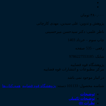
۳۸۰,۰۰۰
تومان
پژوهش و تدوین: علی سیدین، مهدی کارچانی
ناظر علمی: دکتر سیدحسن میرحسینی
چاپ سوم – خرداد 1403
رقعی – 535 صفحه
شابک: 9786227553185
پژوهشگاه قوه قضاییه
مرکز مطبوعات و انتشارات قوه قضاییه
در انبار موجود نمی باشد
شناسه محصول:
101133
دسته:
پژوهشگاه قوه قضاییه
,
همه‌ـ‌کتاب‌ها
توضیحات
توضیحات تکمیلی
نظرات (0)