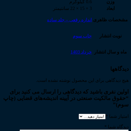
وزن
0.6 کیلوگرم
ابعاد
3 × 15 × 22 سانتیمتر
مشخصات ظاهری
اندازه رقعی – جلد ساده
نوبت انتشار
چاپ سوم
ماه و سال انتشار
خرداد 1403
دیدگاهها
هیچ دیدگاهی برای این محصول نوشته نشده است.
اولین نفری باشید که دیدگاهی را ارسال می کنید برای
“حقوق مالکیت صنعتی در آیینه اندیشه‌های قضایی (چاپ
سوم)”
امتیاز شما
*
دیدگاه شما
*