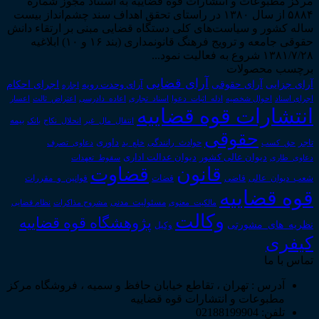
مرکز مطبوعات و انتشارات قوه قضاییه به استناد مجوز شماره
۵۸۸۴ از سال ۱۳۸۰ در راستای تحقق اهداف سند چشم‌انداز بیست
ساله کشور و سیاست‌های کلی دستگاه قضایی مبنی بر ارتقاء دانش
حقوقی جامعه و ترویج فرهنگ قانونمداری (بند ۱۶ و ۱۰) ابلاغیه
۱۳۸۱/۷/۲۸ شروع به فعالیت نمود...
برچسب محصولات
آرای قضایی
آرای حقوقی
آرای جزایی
اجرای احکام
آرای وحدت رویه
اجاره
اجرای اسناد
احوال شخصیه
اسناد_تجاری
اعتراض_ثالث
اعسار
ادله_اثبات_دعوا
اعاده_دادرسی
انتشارات قوه قضاییه
انتقال_مال_غیر
انحلال_نکاح
بانک
بیمه
حقوقی
داوری
تاجر
حق_کسب
حوادث_رانندگی
خلع_ید
دعاوی_تصرف
دیوان عدالت اداری
دیوان عالی کشور
سقوط_تعهدات
دعاوی_طاری
قانون
قضاوت
قوانین_و_مقررات
شعب_دیوان_عالی
قاضی
قضات
قوه قضاییه
مالکیت_معنوی
مسئولیت_مدنی
نظام قضایی
مشروح مذاکرات
وکالت
پژوهشگاه قوه قضاییه
نظریه_های_مشورتی
وکیل
کیفری
تماس با ما
آدرس : تهران ، تقاطع خیابان حافظ و سمیه ، فروشگاه مرکز
مطبوعات و انتشارات قوه قضاییه
تلفن: 02188199904