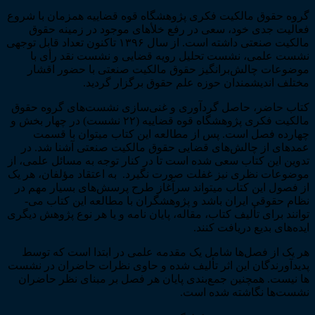
گروه حقوق مالکیت فکری پژوهشگاه قوه قضاییه هم­زمان با شروع
فعالیت جدی خود، سعی در رفع خلأهای موجود در زمینه حقوق
مالکیت صنعتی داشته است. از سال ۱۳۹۶ تاکنون تعداد قابل توجهی
نشست علمی، نشست تحلیل رویه قضایی و نشست نقد رأی با
موضوعات چالش‌­برانگیز حقوق مالکیت صنعتی با حضور اقشار
مختلف اندیشمندان حوزه علم حقوق برگزار گردید.
کتاب حاضر، حاصل گردآوری و غنی­‌سازی نشست­‌های گروه حقوق
مالکیت فکری پژوهشگاه قوه قضاییه (۲۲ نشست) در چهار بخش و
چهارده فصل است. پس از مطالعه این کتاب می­توان با قسمت
عمده­ای از چالش‌­های قضایی حقوق مالکیت صنعتی آشنا شد. در
تدوین این کتاب سعی شده است تا در کنار توجه به مسائل علمی، از
موضوعات نظری نیز غفلت صورت نگیرد. به اعتقاد مؤلفان، هر یک
از فصول این کتاب می­تواند سرآغاز طرح پرسش‌­های بسیار مهم در
نظام حقوقی ایران باشد و پژوهشگران با مطالعه این کتاب می‌­
توانند برای تألیف کتاب، مقاله، پایان­ نامه و یا هر نوع پژوهش دیگری
ایده­‌های بدیع دریافت کنند.
هر یک از فصل­‌ها شامل یک مقدمه علمی در ابتدا است که توسط
پدیدآورندگان این اثر تألیف شده و حاوی نظرات حاضران در نشست­‌
ها نیست. همچنین جمع‌­بندی پایان هر فصل بر مبنای نظر حاضران
نشست‌­ها نگاشته شده است.