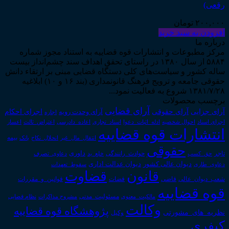
رقعی)
۲۰۰,۰۰۰
تومان
افزودن به سبد خرید
درباره ما
مرکز مطبوعات و انتشارات قوه قضاییه به استناد مجوز شماره
۵۸۸۴ از سال ۱۳۸۰ در راستای تحقق اهداف سند چشم‌انداز بیست
ساله کشور و سیاست‌های کلی دستگاه قضایی مبنی بر ارتقاء دانش
حقوقی جامعه و ترویج فرهنگ قانونمداری (بند ۱۶ و ۱۰) ابلاغیه
۱۳۸۱/۷/۲۸ شروع به فعالیت نمود...
برچسب محصولات
آرای قضایی
آرای حقوقی
آرای جزایی
اجرای احکام
آرای وحدت رویه
اجاره
اجرای اسناد
احوال شخصیه
اسناد_تجاری
اعتراض_ثالث
اعسار
ادله_اثبات_دعوا
اعاده_دادرسی
انتشارات قوه قضاییه
انتقال_مال_غیر
انحلال_نکاح
بانک
بیمه
حقوقی
داوری
تاجر
حق_کسب
حوادث_رانندگی
خلع_ید
دعاوی_تصرف
دیوان عدالت اداری
دیوان عالی کشور
سقوط_تعهدات
دعاوی_طاری
قانون
قضاوت
قوانین_و_مقررات
شعب_دیوان_عالی
قاضی
قضات
قوه قضاییه
مالکیت_معنوی
مسئولیت_مدنی
نظام قضایی
مشروح مذاکرات
وکالت
پژوهشگاه قوه قضاییه
نظریه_های_مشورتی
وکیل
کیفری