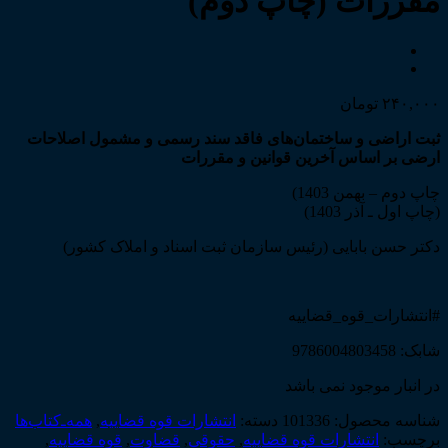
مقررات (چاپ دوم)
۲۴۰,۰۰۰
تومان
ثبت اراضی و ساختمان‌های فاقد سند رسمی و مشمول اصلاحات
ارضی بر اساس آخرین قوانین و مقررات
چاپ دوم – بهمن 1403)
(چاپ اول ـ آذر 1403)
دکتر حسن بابایی (رئیس سازمان ثبت اسناد و املاک کشور)
#انتشارات_قوه_قضاییه
شابک: 9786004803458
در انبار موجود نمی باشد
شناسه محصول:
101336
دسته:
انتشارات قوه قضاییه
,
همه‌ـ‌کتاب‌ها
برچسب:
انتشارات قوه قضاییه
,
حقوقی
,
قضاوت
,
قوه قضاییه
,