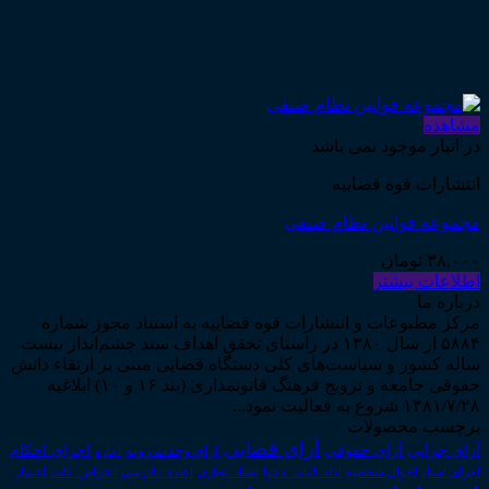
مشاهده
در انبار موجود نمی باشد
انتشارات قوه قضاییه
مجموعه قوانین نظام صنفی
۳۸,۰۰۰
تومان
اطلاعات بیشتر
درباره ما
مرکز مطبوعات و انتشارات قوه قضاییه به استناد مجوز شماره
۵۸۸۴ از سال ۱۳۸۰ در راستای تحقق اهداف سند چشم‌انداز بیست
ساله کشور و سیاست‌های کلی دستگاه قضایی مبنی بر ارتقاء دانش
حقوقی جامعه و ترویج فرهنگ قانونمداری (بند ۱۶ و ۱۰) ابلاغیه
۱۳۸۱/۷/۲۸ شروع به فعالیت نمود...
برچسب محصولات
آرای قضایی
آرای حقوقی
آرای جزایی
اجرای احکام
آرای وحدت رویه
اجاره
اجرای اسناد
احوال شخصیه
اسناد_تجاری
اعتراض_ثالث
اعسار
ادله_اثبات_دعوا
اعاده_دادرسی