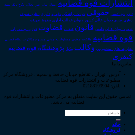
انتشارات قوه قضاییه
انتقال_مال_غیر
انحلال_نکاح
بانک
بیمه
حقوقی
داوری
تاجر
حق_کسب
حوادث_رانندگی
خلع_ید
دعاوی_تصرف
دیوان عدالت اداری
دیوان عالی کشور
سقوط_تعهدات
دعاوی_طاری
قانون
قضاوت
قوانین_و_مقررات
شعب_دیوان_عالی
قاضی
قضات
قوه قضاییه
مالکیت_معنوی
مسئولیت_مدنی
نظام قضایی
مشروح مذاکرات
وکالت
پژوهشگاه قوه قضاییه
نظریه_های_مشورتی
وکیل
کیفری
تماس با ما
آدرس : تهران ، تقاطع خیابان حافظ و سمیه ، فروشگاه مرکز
مطبوعات و انتشارات قوه قضاییه
تلفن: 02188199904
تمامی حقوق این سایت متعلق به مرکز مطبوعات و انتشارات قوه
قضاییه می باشد .
جستجو
برای:
خانه
فروشگاه