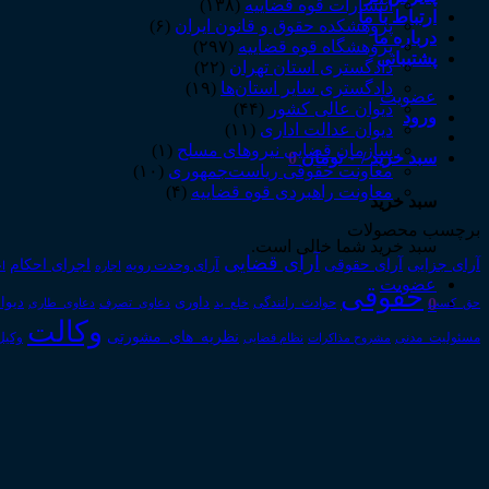
انتشارات قوه قضاییه
(۱۳۸)
ارتباط با ما
پژوهشکده حقوق و قانون ایران
(۶)
درباره ما
پژوهشگاه قوه قضاییه
(۲۹۷)
پشتیبانی
دادگستری استان تهران
(۲۲)
دادگستری سایر استان‌ها
(۱۹)
عضویت
دیوان عالی کشور
(۴۴)
ورود
دیوان عدالت اداری
(۱۱)
سازمان قضایی نیروهای مسلح
(۱)
سبد خرید /
۰
تومان
0
معاونت حقوقی ریاست‌جمهوری
(۱۰)
معاونت راهبردی قوه قضاییه
(۴)
سبد خرید
برچسب محصولات
سبد خرید شما خالی است.
آرای قضایی
آرای حقوقی
آرای جزایی
اجرای احکام
آرای وحدت رویه
اجاره
اج
عضویت
حقوقی
0
داوری
دیوا
حق_کسب
حوادث_رانندگی
خلع_ید
دعاوی_تصرف
دعاوی_طاری
وکالت
نظریه_های_مشورتی
مسئولیت_مدنی
نظام قضایی
وکیل
مشروح مذاکرات