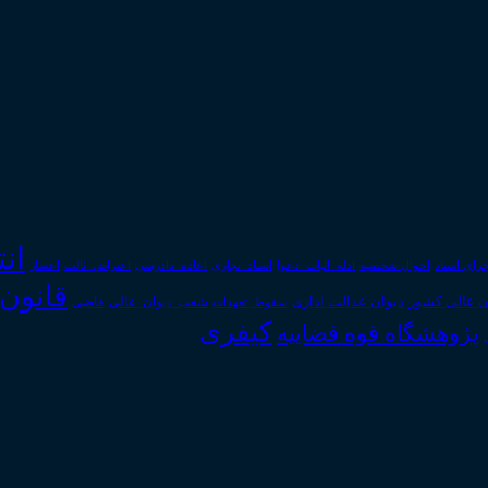
ان
رای اسناد
احوال شخصیه
اسناد_تجاری
اعتراض_ثالث
اعسار
ادله_اثبات_دعوا
اعاده_دادرسی
قانون
دیوان عدالت اداری
ن عالی کشور
سقوط_تعهدات
شعب_دیوان_عالی
قاضی
کیفری
پژوهشگاه قوه قضاییه