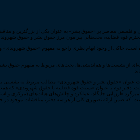
 فلسفی معاصر بر «حقوق بشر» به عنوان یکی از بزرگ­ترین و مناقشه‌
حترم قوه قضاییه، بحث­‌هایی پیرامون مرز حقوق بشر و حقوق شهرو
 است، حاکی از وجود ابهام نظری راجع به مفهوم «حقوق شهروندی» و نس
­‌ای از نشست­‌ها و هم‌­اندیشی‌­ها، بحث‌­های مربوط به مفهوم حقوق ب
ند.
تحت عنوان «حقوق بشر و حقوق شهروندی» مطالب مربوط به نشستی با ه
. دفتر دوم با عنوان «نسبت قوه قضاییه با حقوق شهروندی» که همت
زگرد «ارزیابی جایگاه، عملکرد و چالش‌­های هیأت­‌های (مرکزی و ا
است که ضمن ارائه تصویری کلی از هر سه دفتر، مناقشات موجود در 