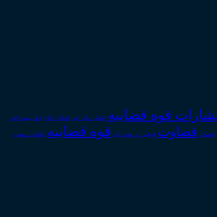
تشارات قوه قضاییه
انتقال_مال_غیر
انحلال_نکاح
بانک
بیمه
تاجر
قوه قضاییه
قضاوت
قوانین_و_مقررات
قضات
مالکیت_معنوی