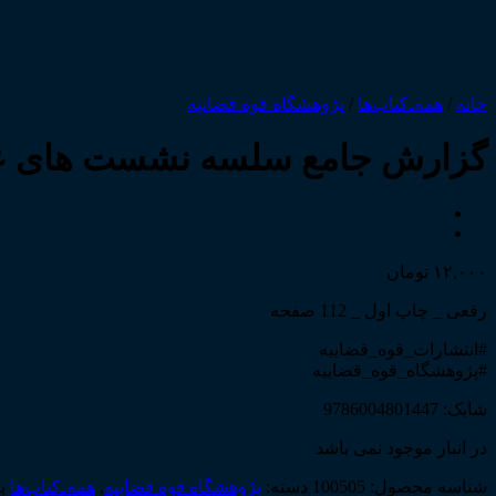
خانه
/
همه‌ـ‌کتاب‌ها
/
پژوهشگاه قوه قضاییه
گزارش جامع سلسه نشست های علم
۱۲,۰۰۰
تومان
رقعی _ چاپ اول _ 112 صفحه
#انتشارات_قوه_قضاییه
#پژوهشگاه_قوه_قضاییه
شابک: 9786004801447
در انبار موجود نمی باشد
شناسه محصول:
100505
دسته:
پژوهشگاه قوه قضاییه
,
همه‌ـ‌کتاب‌ها
ب