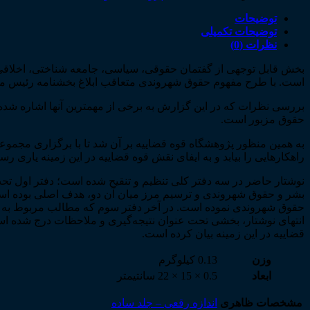
توضیحات
توضیحات تکمیلی
نظرات (0)
بخش قابل توجهی از گفتمان حقوقی، سیاسی، جامعه شناختی، اخلاقی و
است. با طرح مفهوم حقوق شهروندی متعاقب ابلاغ بخشنامه رئیس م
بررسی نظرات که در این گزارش به برخی از مهم­ترین آنها اشاره شده
حقوق مزبور است.
به همین منظور پژوهشگاه قوه قضاییه بر آن شد تا با برگزاری مجموعه
راهکارهایی را بیابد و به ایفای نقش قوه قضاییه در این زمینه یاری رسا
نوشتار حاضر در سه دفتر کلی تنظیم و تنقیح شده است؛ دفتر اول 
بشر و حقوق شهروندی و ترسیم مرز میان آن دو، هدف اصلی بوده است
حقوق شهروندی نموده است. در آخر دفتر سوم که مطالب مربوط به می
انتهای نوشتار، بخشی تحت عنوان نتیجه­‌گیری و ملاحظات درج شده 
قضاییه در این زمینه بیان کرده است.
وزن
0.13 کیلوگرم
ابعاد
0.5 × 15 × 22 سانتیمتر
مشخصات ظاهری
اندازه رقعی – جلد ساده