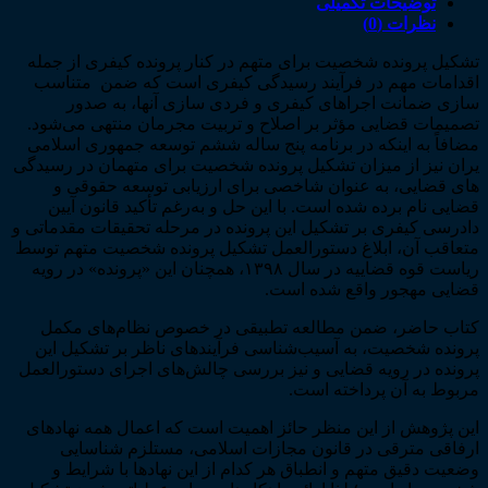
کیفری
توضیحات تکمیلی
(به
نظرات (0)
انضمام
تشکیل پرونده شخصیت برای متهم در کنار پرونده کیفری از جمله
دستورالعمل
اقدامات مهم در فرآیند رسیدگی کیفری است که ضمن متناسب­‌
تشکیل
سازی ضمانت اجراهای کیفری و فردی سازی آن­ها، به صدور
پرونده
تصمیمات قضایی مؤثر بر اصلاح و تربیت مجرمان منتهی می‌شود.
شخصیت
مضافاً به این­که در برنامه پنج ساله ششم توسعه جمهوری اسلامی
متهم)
یران نیز از میزان تشکیل پرونده شخصیت برای متهمان در رسیدگی­‌
عدد
های قضایی، به عنوان شاخصی برای ارزیابی توسعه حقوقی و
قضایی نام برده شده است. با این حل و به‌رغم تأکید قانون آیین
دادرسی کیفری بر تشکیل این پرونده در مرحله تحقیقات مقدماتی و
متعاقب آن، ابلاغ دستورالعمل تشکیل پرونده شخصیت متهم توسط
ریاست قوه قضاییه در سال ۱۳۹۸، همچنان این «پرونده» در رویه
قضایی مهجور واقع شده است.
کتاب حاضر، ضمن مطالعه تطبیقی در خصوص نظام‌­های مکمل
پرونده شخصیت، به آسیب‌­شناسی فرآیندهای ناظر بر تشکیل این
پرونده در رویه قضایی و نیز بررسی چالش‌­های اجرای دستورالعمل
مربوط به آن پرداخته است.
این پژوهش از این منظر حائز اهمیت است که اعمال همه نهادهای
ارفاقی مترقی در قانون مجازات اسلامی، مستلزم شناسایی
وضعیت دقیق متهم و انطباق هر کدام از این نهادها با شرایط و