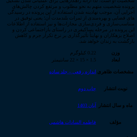
شخصیت او است؛ لذا ارائه راهکارهایی برای عملیاتی شدن تشکیل
پرونده شخصیت متهم به نحو مطلوب و مرتفع کردن چالش‌­های
اجرایی آن، موجب نهادینه شدن استفاده از این پرونده در رسیدگی­‌
های قضایی و بهره­‌مندی از ثمرات بلندمدت آن؛ یعنی توفیق در
متناسب­‌سازی و فردی­‌سازی مجازات­‌ها و نیز استفاده از اطلاعات
این پرونده در مرحله پساکیفری در راستای بازاجتماعی کردن و
اصلاح بزهکاران و نهایتاً تأثیرگذاری بر نرخ تکرار جرم و کاهش
بازگشت به زندان خواهد شد.
وزن
0.22 کیلوگرم
ابعاد
1.5 × 15 × 22 سانتیمتر
مشخصات ظاهری
اندازه رقعی – جلد ساده
نوبت انتشار
چاپ دوم
ماه و سال انتشار
آبان 1403
مؤلف
فاطمه السادات هاشمی