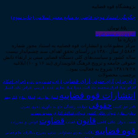
پژوهشگاه قوه قضاییه
چگونگی استناد موجه قاضی به منابع معتبر اسلامی (چاپ سوم)
۸۵,۰۰۰
تومان
افزودن به سبد خرید
درباره ما
مرکز مطبوعات و انتشارات قوه قضاییه به استناد مجوز شماره
۵۸۸۴ از سال ۱۳۸۰ در راستای تحقق اهداف سند چشم‌انداز بیست
ساله کشور و سیاست‌های کلی دستگاه قضایی مبنی بر ارتقاء دانش
حقوقی جامعه و ترویج فرهنگ قانونمداری (بند ۱۶ و ۱۰) ابلاغیه
۱۳۸۱/۷/۲۸ شروع به فعالیت نمود...
برچسب محصولات
آرای قضایی
آرای حقوقی
آرای جزایی
اجرای احکام
آرای وحدت رویه
اجاره
اجرای اسناد
احوال شخصیه
اسناد_تجاری
اعتراض_ثالث
اعسار
ادله_اثبات_دعوا
اعاده_دادرسی
انتشارات قوه قضاییه
انتقال_مال_غیر
انحلال_نکاح
بانک
بیمه
حقوقی
داوری
تاجر
حق_کسب
حوادث_رانندگی
خلع_ید
دعاوی_تصرف
دیوان عدالت اداری
دیوان عالی کشور
سقوط_تعهدات
دعاوی_طاری
قانون
قضاوت
قوانین_و_مقررات
شعب_دیوان_عالی
قاضی
قضات
قوه قضاییه
مالکیت_معنوی
مسئولیت_مدنی
نظام قضایی
مشروح مذاکرات