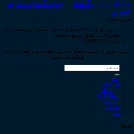
وکالت
پژوهشگاه قوه قضاییه
نظریه_های_مشورتی
وکیل
کیفری
تماس با ما
آدرس : تهران ، تقاطع خیابان حافظ و سمیه ، فروشگاه مرکز
مطبوعات و انتشارات قوه قضاییه
تلفن: 02188199904
تمامی حقوق این سایت متعلق به مرکز مطبوعات و انتشارات قوه
قضاییه می باشد .
جستجو
برای:
خانه
فروشگاه
پذیرش اثر
ارتباط با ما
درباره ما
پشتیبانی
ورود
ورود