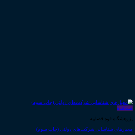
هده
شگاه قوه قضاییه
رهای شناسایی شرکت‌های دولتی (چاپ سوم)