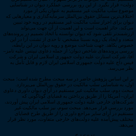
» قرار بگیرد. از این رو، بررسی عملکرد دیوان در شناسایی
ع سلب مالکیت غیر مستقیم به عنوان یکی از مورد
اف‌ترین مسائل حقوق بین‌الملل سرمایه‌گذاری و معیارهایی که
ن برای احراز سلب مالکیت غیر مستقیم در رویه خود تبیین
ند، حائز اهمیت است و این اهمیت از آن جهت می‌تواند
مندتر تلقی شود که دیوان توانسته با اتخاذ تصمیم در پرونده‌های
د و ایجاد یک رویه نسبتا مشخص، تا حدی از تشتت آرا در این
 بکاهد. جهت شناخت موضع و رویه دیوان در این رابطه،
ی پرونده‌های شاخص دیوان؛ از جمله دعاوی تیپتس علیه تامز
–
 شرکت استارت علیه دولت جمهوری اسلامی ایران و شرکت
داج علیه دولت جمهوری اسلامی ایران لازم و قابل تأمل به
می‌رسد.
این اساس پژوهش حاضر در سه مبحث مطرح شده است؛ مبحث
 به شناسایی سلب مالکیت در حقوق بین‌الملل می‌پردازد.
 دوم، سلب مالکیت غیر مستقیم در آرای دیوان داوری دعاوی
ن
–
آمریکا را از طریق پرداختن به قضایای گوناگونی که
‌های خارجی علیه دولت جمهوری اسلامی ایران پیش آوردند،
 بررسی قرار می‌دهد. مبحث سوم، نیز سلب مالکیت غیر
یم در آرای سایر مراجع داوری را از طریق طرح قضایای
ف پیش‌آمده علیه دولت‌های خارجی متفاوت، مورد نظر قرار
هد.