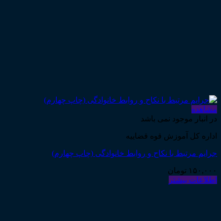
هده
نبار موجود نمی باشد
ه کل آموزش قوه قضاییه
م مرتبط با نکاح و روابط خانوادگی (چاپ چهارم)
۱۵۰,
تومان
عات بیشتر