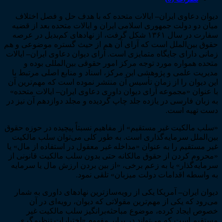
یران
ن دعاوی ایران
–
ایالات متحده که با هدف حل و فصل اختلاف
 دو دولت جمهوری اسلامی ایران و ایالات متحده بعد از قضیه
یالات
سفارت در سال ۱۳۶۱ شکل گرفت، از نهادهای کم‌بدیل در عرصه
تحده
 بین‌الملل است که آرای آن هم از حیث گستره موضوعی و هم
مریکا)
ی دارای جایگاه متمایزی است. آرای دیوان دعاوی ایران
–
ایالات
دد
ه همواره مورد توجه مرکز امور حقوقی بین‌المللی بوده و
یت علمی و پژوهشی این مرکز، اسناد و منابع اصلی مرتبط با
دیوان را از زمان تأسیس آن منتشر نموده است که مهم‌ترین آن
نوان «مجموعه آرای دیوان داوری دعاوی ایران
–
ایالات متحده»
بان فارسی در یازده جلد چاپ گردیده و مجلد دوازدهم آن نیز در
 تهیه است.
 مالکیت غیر مستقیم» از مفاهیم نسبتاً پیچیده در حوزه حقوق
الملل سرمایه‌گذاری است. به طور کلی می‌توان سلب مالکیت
مستقیم را به عنوان «مداخله غیر معقول در استفاده از مال» یا
وم کردن از حقوق مالکانه حتی بدون سلب مالکیت قانونی از
یه‌گذار» یا به زعم برخی، «از بین بردن ارزش مال یا سرمایه
اسطه اقدامات دولت میزبان» تلقی نمود.
ن ایران
–
آمریکا یکی از رویه‌سازترین نهادهای داوری به شمار
ود که یکی از مهم‌ترین مقولاتی که دیوان، رویه‌ای در آن
 ایجاد کرده، موضوع مباحثه‌برانگیز سلب مالکیت غیر
یم است که می‌تواند در برابر مفهوم «اختیارات تنظیم‌گری