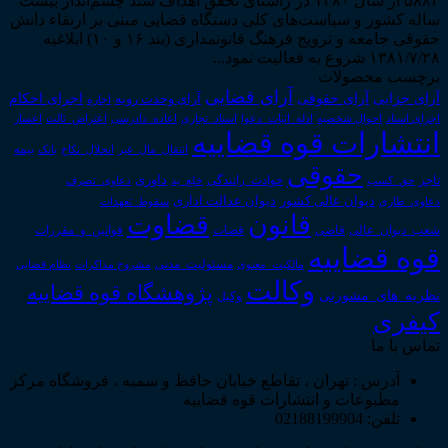
۵۸۸۴ از سال ۱۳۸۰ در راستای تحقق اهداف سند چشم‌انداز بیست
ساله کشور و سیاست‌های کلی دستگاه قضایی مبنی بر ارتقاء دانش
حقوقی جامعه و ترویج فرهنگ قانونمداری (بند ۱۶ و ۱۰) ابلاغیه
۱۳۸۱/۷/۲۸ شروع به فعالیت نمود...
برچسب محصولات
آرای قضایی
آرای حقوقی
آرای جزایی
اجرای احکام
آرای وحدت رویه
اجاره
اجرای اسناد
احوال شخصیه
اسناد_تجاری
اعتراض_ثالث
اعسار
ادله_اثبات_دعوا
اعاده_دادرسی
انتشارات قوه قضاییه
انتقال_مال_غیر
انحلال_نکاح
بانک
بیمه
حقوقی
داوری
تاجر
حق_کسب
حوادث_رانندگی
خلع_ید
دعاوی_تصرف
دیوان عدالت اداری
دیوان عالی کشور
سقوط_تعهدات
دعاوی_طاری
قانون
قضاوت
قوانین_و_مقررات
شعب_دیوان_عالی
قاضی
قضات
قوه قضاییه
مالکیت_معنوی
مسئولیت_مدنی
نظام قضایی
مشروح مذاکرات
وکالت
پژوهشگاه قوه قضاییه
نظریه_های_مشورتی
وکیل
کیفری
تماس با ما
آدرس : تهران ، تقاطع خیابان حافظ و سمیه ، فروشگاه مرکز
مطبوعات و انتشارات قوه قضاییه
تلفن: 02188199904