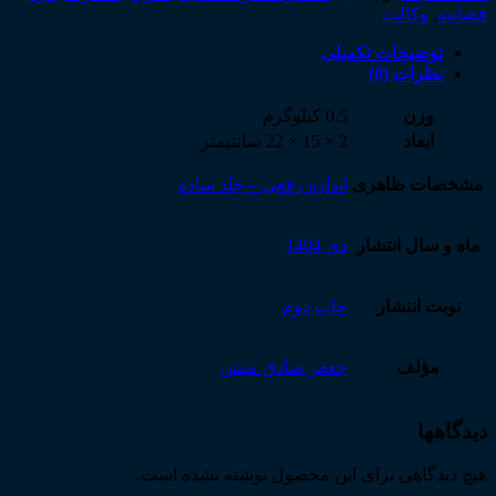
عدد
قضاییه
,
وکالت
توضیحات تکمیلی
نظرات (0)
وزن
0.5 کیلوگرم
ابعاد
2 × 15 × 22 سانتیمتر
مشخصات ظاهری
اندازه رقعی – جلد ساده
ماه و سال انتشار
دی 1404
نوبت انتشار
چاپ دوم
مؤلف
جعفر صادق منش
دیدگاهها
هیچ دیدگاهی برای این محصول نوشته نشده است.