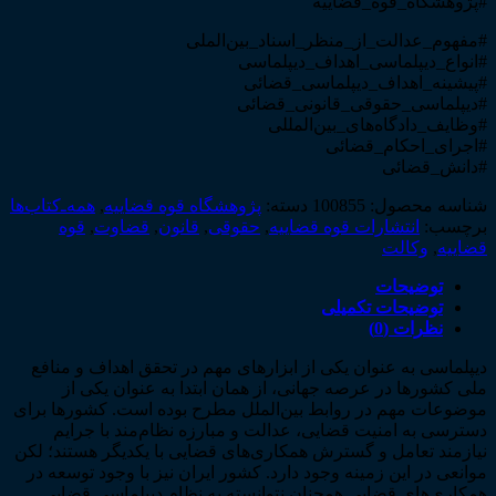
#پژوهشگاه_قوه_قضاییه
#مفهوم_عدالت_از_منظر_اسناد_بین‌الملی
#انواع_دیپلماسی_اهداف_دیپلماسی
#پیشینه_اهداف_دیپلماسی_قضائی
#دیپلماسی_حقوقی_قانونی_قضائی
#وظایف_دادگاه‌های_بین‌المللی
#اجرای_احکام_قضائی
#دانش_قضائی
شناسه محصول:
100855
دسته:
پژوهشگاه قوه قضاییه
,
همه‌ـ‌کتاب‌ها
برچسب:
انتشارات قوه قضاییه
,
حقوقی
,
قانون
,
قضاوت
,
قوه
قضاییه
,
وکالت
توضیحات
توضیحات تکمیلی
نظرات (0)
دیپلماسی به عنوان یکی از ابزارهای مهم در تحقق اهداف و منافع
ملی کشورها در عرصه جهانی، از همان ابتدا به عنوان یکی از
موضوعات مهم در روابط بین‌الملل مطرح بوده است. کشورها برای
دسترسی به امنیت قضایی، عدالت و مبارزه نظام‌مند با جرایم
نیازمند تعامل و گسترش همکاری‌‌های قضایی با یکدیگر هستند؛ لکن
موانعی در این زمینه وجود دارد. کشور ایران نیز با وجود توسعه در
همکاری‌های قضایی همچنان نتوانسته به نظام دیپلماسی قضایی