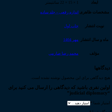
ابعاد
1 × 15 × 22 سانتیمتر
مشخصات ظاهری
اندازه رقعی – جلد ساده
نوبت انتشار
چاپ اول
ماه و سال انتشار
مهر 1404
مؤلف
محمد رضا صارمی
دیدگاهها
هیچ دیدگاهی برای این محصول نوشته نشده است.
اولین نفری باشید که دیدگاهی را ارسال می کنید برای
“judicial diplomacy”
امتیاز شما
*
دیدگاه شما
*