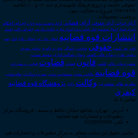
حقوقی جامعه و ترویج فرهنگ قانونمداری (بند ۱۶ و ۱۰) ابلاغیه
۱۳۸۱/۷/۲۸ شروع به فعالیت نمود...
برچسب محصولات
آرای قضایی
آرای حقوقی
آرای جزایی
اجرای احکام
آرای وحدت رویه
اجاره
اجرای اسناد
احوال شخصیه
اسناد_تجاری
اعتراض_ثالث
اعسار
ادله_اثبات_دعوا
اعاده_دادرسی
انتشارات قوه قضاییه
انتقال_مال_غیر
انحلال_نکاح
بانک
بیمه
حقوقی
داوری
تاجر
حق_کسب
حوادث_رانندگی
خلع_ید
دعاوی_تصرف
دیوان عدالت اداری
دیوان عالی کشور
سقوط_تعهدات
دعاوی_طاری
قانون
قضاوت
قوانین_و_مقررات
شعب_دیوان_عالی
قاضی
قضات
قوه قضاییه
مالکیت_معنوی
مسئولیت_مدنی
نظام قضایی
مشروح مذاکرات
وکالت
پژوهشگاه قوه قضاییه
نظریه_های_مشورتی
وکیل
کیفری
تماس با ما
آدرس : تهران ، تقاطع خیابان حافظ و سمیه ، فروشگاه مرکز
مطبوعات و انتشارات قوه قضاییه
تلفن: 02188199904
تمامی حقوق این سایت متعلق به مرکز مطبوعات و انتشارات قوه