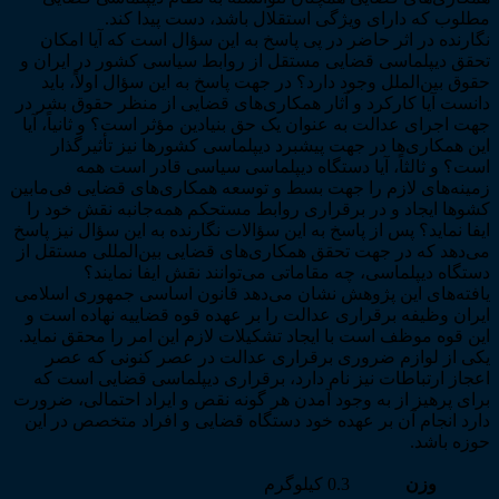
مطلوب که دارای ویژگی استقلال باشد، دست پیدا کند.
نگارنده در اثر حاضر در پی پاسخ به این سؤال است که آیا امکان
تحقق دیپلماسی قضایی مستقل از روابط سیاسی کشور در ایران و
حقوق بین‌الملل وجود دارد؟ در جهت پاسخ به این سؤال اولاً، باید
دانست آیا کارکرد و آثار همکاری‌های قضایی از منظر حقوق بشر در
جهت اجرای عدالت به عنوان یک حق بنیادین مؤثر است؟ و ثانیاً، آیا
این همکاری‌ها در جهت پیشبرد دیپلماسی کشورها نیز تأثیرگذار
است؟ و ثالثاً، آیا دستگاه دیپلماسی سیاسی قادر است همه
زمینه‌های لازم را جهت بسط و توسعه همکاری‌های قضایی فی‌مابین
کشوها ایجاد و در برقراری روابط مستحکم همه‌جانبه نقش خود را
ایفا نماید؟ پس از پاسخ به این سؤالات نگارنده به این سؤال نیز پاسخ
می‌دهد که در جهت تحقق همکاری‌های قضایی بین‌المللی مستقل از
دستگاه دیپلماسی، چه مقاماتی می‌توانند نقش ایفا نمایند؟
یافته‌های این پژوهش نشان می‌دهد قانون اساسی جمهوری اسلامی
ایران وظیفه برقراری عدالت را بر عهده قوه قضاییه نهاده است و
این قوه موظف است با ایجاد تشکیلات لازم این امر را محقق نماید.
یکی از لوازم ضروری برقراری عدالت در عصر کنونی که عصر
اعجاز ارتباطات نیز نام دارد، برقراری دیپلماسی قضایی است که
برای پرهیز از به وجود آمدن هر گونه نقص و ایراد احتمالی، ضرورت
دارد انجام آن بر عهده خود دستگاه قضایی و افراد متخصص در این
حوزه باشد.
وزن
0.3 کیلوگرم