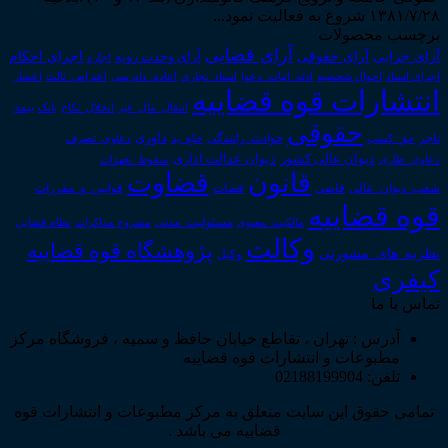
۱۳۸۱/۷/۲۸ شروع به فعالیت نمود...
برچسب محصولات
آرای قضایی
آرای حقوقی
آرای جزایی
اجرای احکام
آرای وحدت رویه
اجاره
اجرای اسناد
احوال شخصیه
اسناد_تجاری
اعتراض_ثالث
اعسار
ادله_اثبات_دعوا
اعاده_دادرسی
انتشارات قوه قضاییه
انتقال_مال_غیر
انحلال_نکاح
بانک
بیمه
حقوقی
داوری
تاجر
حق_کسب
حوادث_رانندگی
خلع_ید
دعاوی_تصرف
دیوان عدالت اداری
دیوان عالی کشور
سقوط_تعهدات
دعاوی_طاری
قانون
قضاوت
قوانین_و_مقررات
شعب_دیوان_عالی
قاضی
قضات
قوه قضاییه
مالکیت_معنوی
مسئولیت_مدنی
نظام قضایی
مشروح مذاکرات
وکالت
پژوهشگاه قوه قضاییه
نظریه_های_مشورتی
وکیل
کیفری
تماس با ما
آدرس : تهران ، تقاطع خیابان حافظ و سمیه ، فروشگاه مرکز
مطبوعات و انتشارات قوه قضاییه
تلفن: 02188199904
تمامی حقوق این سایت متعلق به مرکز مطبوعات و انتشارات قوه
قضاییه می باشد .