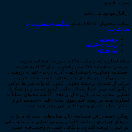
#مجله_قضاوت
در انبار موجود نمی باشد
شناسه محصول:
100316
دسته:
دادگستری استان تهران
,
همه‌ـ‌کتاب‌ها
توضیحات
توضیحات تکمیلی
نظرات (0)
مجله قضاوت که از سال ۱۳۸۰ به صورت «ماهنامه خبری-
آموزشی» تا شماره ۷۸ انتشار یافت، از سال ۱۳۹۳ به صورت
«فصلنامه قضاوت» با هدف ارتقای آن به درجه «علمی
–
پژوهشی»
منتشر می‌گردد. در راستای همین هدف، نخست هیأت تحریریه
مرکب از استادان برجسته حقوقی کشور، که واجد شرایط مذکور
در آیین‌نامه تعیین اعتبار مجلات علمی کشور هستند و نیز همکاران
قضایی انتخاب شدند. با این حال، برخلاف گذشته محتوای فصلنامه
قضاوت تماماً در زمینه علم حقوق است (علمی
–
تخصصی) و از
انتشار مطالب خبری و صرفاً آموزشی پرهیز شده است.
رویکرد عمده در این فصلنامه، چاپ مقاله‌هایی است که ما را به
مرزهای جدیدتری در دانش حقوقی و بینش قضایی برسانند و مبانی
این علم را عرضه کنند و یا با نگاهی علمی به واقعیت‌های قضایی