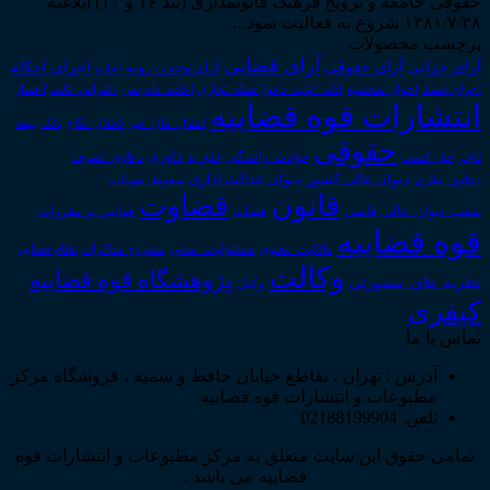
حقوقی جامعه و ترویج فرهنگ قانونمداری (بند ۱۶ و ۱۰) ابلاغیه
۱۳۸۱/۷/۲۸ شروع به فعالیت نمود...
برچسب محصولات
آرای قضایی
آرای حقوقی
آرای جزایی
اجرای احکام
آرای وحدت رویه
اجاره
اجرای اسناد
احوال شخصیه
اسناد_تجاری
اعتراض_ثالث
اعسار
ادله_اثبات_دعوا
اعاده_دادرسی
انتشارات قوه قضاییه
انتقال_مال_غیر
انحلال_نکاح
بانک
بیمه
حقوقی
داوری
تاجر
حق_کسب
حوادث_رانندگی
خلع_ید
دعاوی_تصرف
دیوان عدالت اداری
دیوان عالی کشور
سقوط_تعهدات
دعاوی_طاری
قانون
قضاوت
قوانین_و_مقررات
شعب_دیوان_عالی
قاضی
قضات
قوه قضاییه
مالکیت_معنوی
مسئولیت_مدنی
نظام قضایی
مشروح مذاکرات
وکالت
پژوهشگاه قوه قضاییه
نظریه_های_مشورتی
وکیل
کیفری
تماس با ما
آدرس : تهران ، تقاطع خیابان حافظ و سمیه ، فروشگاه مرکز
مطبوعات و انتشارات قوه قضاییه
تلفن: 02188199904
تمامی حقوق این سایت متعلق به مرکز مطبوعات و انتشارات قوه
قضاییه می باشد .