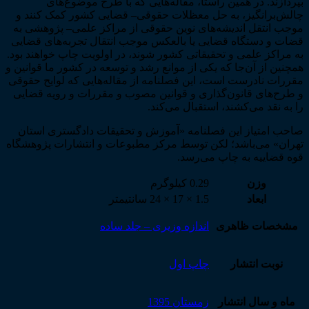
بپردازند. در همین راستا، مقاله‌هایی که با طرح موضوع‌های
چالش‌برانگیز، به حل معظلات حقوقی
–
قضایی کشور کمک کنند و
موجب انتقل اندیشه‌های نوین حقوقی از مراکز علمی
–
پژوهشی به
قضات و دستگاه قضایی یا بالعکس موجب انتقال تجربه‌های قضایی
به مراکز علمی و تحقیقاتی کشور شوند، در اولویت چاپ خواهند بود.
همچنین از آن‌جا که یکی از موانع رشد و توسعه در کشور ما قوانین و
مقررات نادرست است، این فصلنامه از مقاله‌هایی که لوایح حقوقی
و طرح‌های قانون‌گذاری و قوانین مصوب و مقررات و رویه قضایی
را به نقد می‌کشند، استقبال می‌کند.
صاحب امتیاز این فصلنامه «آموزش و تحقیقات دادگستری استان
تهران» می‌باشد؛ لکن توسط مرکز مطبوعات و انتشارات پژوهشگاه
قوه قضاییه به چاپ می‌رسد.
وزن
0.29 کیلوگرم
ابعاد
1.5 × 17 × 24 سانتیمتر
مشخصات ظاهری
اندازه وزیری – جلد ساده
نوبت انتشار
چاپ اول
ماه و سال انتشار
زمستان 1395