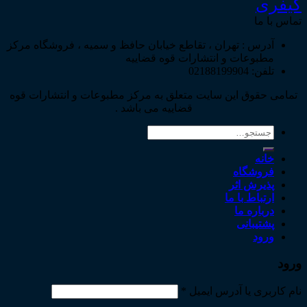
کیفری
تماس با ما
آدرس : تهران ، تقاطع خیابان حافظ و سمیه ، فروشگاه مرکز
مطبوعات و انتشارات قوه قضاییه
تلفن: 02188199904
تمامی حقوق این سایت متعلق به مرکز مطبوعات و انتشارات قوه
قضاییه می باشد .
جستجو
برای:
خانه
فروشگاه
پذیرش اثر
ارتباط با ما
درباره ما
پشتیبانی
ورود
ورود
نام کاربری یا آدرس ایمیل
*