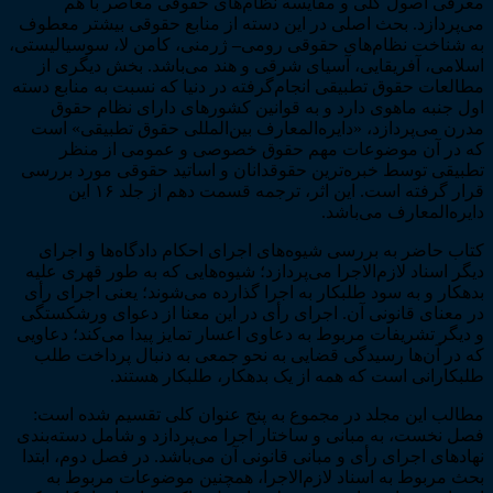
معرفی اصول کلی و مقایسه نظام‌های حقوقی معاصر با هم
می‌پردازد. بحث اصلی در این دسته از منابع حقوقی بیشتر معطوف
به شناخت نظام‌های حقوقی رومی
–
ژرمنی، کامن لا، سوسیالیستی،
اسلامی، آفریقایی، آسیای شرقی و هند می‌باشد. بخش دیگری از
مطالعات حقوق تطبیقی انجام‌گرفته در دنیا که نسبت به منابع دسته
اول جنبه ماهوی دارد و به قوانین کشورهای دارای نظام حقوق
مدرن می‌پردازد، «دایره‌المعارف بین‌المللی حقوق تطبیقی» است
که در آن موضوعات مهم حقوق خصوصی و عمومی از منظر
تطبیقی توسط خبره‌ترین حقوقدانان و اساتید حقوقی مورد بررسی
قرار گرفته است. این اثر، ترجمه قسمت دهم از جلد ۱۶ این
دایره‌المعارف می‌باشد.
کتاب حاضر به بررسی شیوه‌های اجرای احکام دادگاه‌ها و اجرای
دیگر اسناد لازم‌الاجرا می‌پردازد؛ شیوه‌هایی که به طور قهری علیه
بدهکار و به سود طلبکار به اجرا گذارده می‌شوند؛ یعنی اجرای رأی
در معنای قانونی آن. اجرای رأی در این معنا از دعوای ورشکستگی
و دیگر تشریفات مربوط به دعاوی اعسار تمایز پیدا می‌کند؛ دعاویی
که در آن‌ها رسیدگی قضایی به نحو جمعی به دنبال پرداخت طلب
طلبکارانی است که همه از یک بدهکار، طلبکار هستند.
مطالب این مجلد در مجموع به پنج عنوان کلی تقسیم شده است:
فصل نخست، به مبانی و ساختار اجرا می‌پردازد و شامل دسته‌بندی
نهادهای اجرای رأی و مبانی قانونی آن می‌باشد. در فصل دوم، ابتدا
بحث مربوط به اسناد لازم‌الاجرا، همچنین موضوعات مربوط به