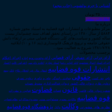
آشنایی با جرم پولشویی (چاپ پنجم)
۳۵۰,۰۰۰
تومان
اطلاعات بیشتر
درباره ما
مرکز مطبوعات و انتشارات قوه قضاییه به استناد مجوز شماره
۵۸۸۴ از سال ۱۳۸۰ در راستای تحقق اهداف سند چشم‌انداز بیست
ساله کشور و سیاست‌های کلی دستگاه قضایی مبنی بر ارتقاء دانش
حقوقی جامعه و ترویج فرهنگ قانونمداری (بند ۱۶ و ۱۰) ابلاغیه
۱۳۸۱/۷/۲۸ شروع به فعالیت نمود...
برچسب محصولات
آرای قضایی
آرای حقوقی
آرای جزایی
اجرای احکام
آرای وحدت رویه
اجاره
اجرای اسناد
احوال شخصیه
اسناد_تجاری
اعتراض_ثالث
اعسار
ادله_اثبات_دعوا
اعاده_دادرسی
انتشارات قوه قضاییه
انتقال_مال_غیر
انحلال_نکاح
بانک
بیمه
حقوقی
داوری
تاجر
حق_کسب
حوادث_رانندگی
خلع_ید
دعاوی_تصرف
دیوان عدالت اداری
دیوان عالی کشور
سقوط_تعهدات
دعاوی_طاری
قانون
قضاوت
قوانین_و_مقررات
شعب_دیوان_عالی
قاضی
قضات
قوه قضاییه
مالکیت_معنوی
مسئولیت_مدنی
نظام قضایی
مشروح مذاکرات
وکالت
پژوهشگاه قوه قضاییه
نظریه_های_مشورتی
وکیل