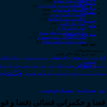
انتشارات قوه قضاییه
(۱۳۸)
ارتباط با ما
پژوهشکده حقوق و قانون ایران
(۶)
درباره ما
پژوهشگاه قوه قضاییه
(۲۹۷)
پشتیبانی
دادگستری استان تهران
(۲۲)
دادگستری سایر استان‌ها
(۱۹)
عضویت
دیوان عالی کشور
(۴۴)
ورود
دیوان عدالت اداری
(۱۱)
سازمان قضایی نیروهای مسلح
(۱)
سبد خرید /
۰
تومان
0
معاونت حقوقی ریاست‌جمهوری
(۱۰)
معاونت راهبردی قوه قضاییه
(۴)
سبد خرید
برچسب محصولات
سبد خرید شما خالی است.
آرای قضایی
آرای حقوقی
آرای جزایی
اجرای احکام
آرای وحدت رویه
اجاره
اج
عضویت
حقوقی
0
داوری
دیوا
حق_کسب
حوادث_رانندگی
خلع_ید
دعاوی_تصرف
دعاوی_طاری
وکالت
نظریه_های_مشورتی
مسئولیت_مدنی
نظام قضایی
وکیل
مشروح مذاکرات
خانه
/
همه‌ـ‌کتاب‌ها
/
پژوهشگاه قوه قضاییه
قضا و حکمرانی قضائی (قضا و قوه 