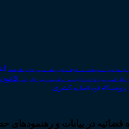
ان
رای اسناد
احوال شخصیه
اسناد_تجاری
اعتراض_ثالث
اعسار
ادله_اثبات_دعوا
اعاده_دادرسی
قانون
دیوان عدالت اداری
ن عالی کشور
سقوط_تعهدات
شعب_دیوان_عالی
قاضی
کیفری
پژوهشگاه قوه قضاییه
قضائیه در بیانات و رهنمودهای حض