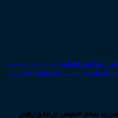
تشارات قوه قضاییه
انتقال_مال_غیر
انحلال_نکاح
بانک
بیمه
تاجر
قوه قضاییه
قضاوت
قوانین_و_مقررات
قضات
مالکیت_معنوی
رت امام خمینی (ره) و رهبر