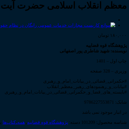
معظم انقلاب اسلامی حضرت آیت ال
۱۸۰,۰۰۰
تومان
پژوهشگاه قوه قضاییه
نویسنده: شهید شاطری پور اصفهانی
چاپ اول – 1401
وزیری – 328 صفحه
#حکمرانی_قضائی_در_بیانات_امام_و_رهبری
#بیانات_و_رهنمودهای_رهبر_معظم_انقلاب
#بایسته_های_قضا_و_حکمرانی_قضائی_در_بیانات_امام_و_رهبری
شابک: 9786227553871
در انبار موجود نمی باشد
شناسه محصول:
101209
دسته:
پژوهشگاه قوه قضاییه
,
همه‌ـ‌کتاب‌ها
ب