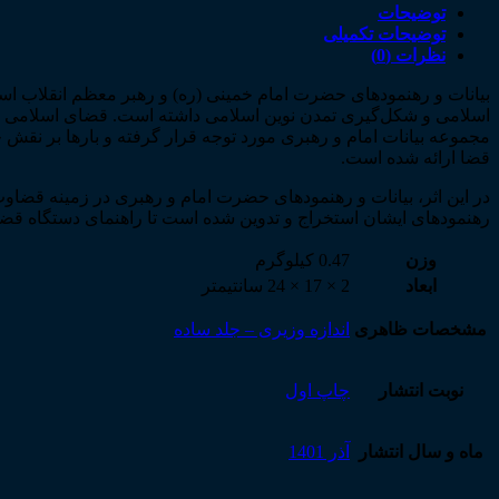
توضیحات
توضیحات تکمیلی
نظرات (0)
بیانات و رهنمودهای حضرت امام خمینی (ره) و رهبر معظم انقلاب اسل
اسلامی و شکل­‌گیری تمدن نوین اسلامی داشته است. قضای اسلامی و ح
مجموعه بیانات امام و رهبری مورد توجه قرار گرفته و بارها بر نقش
قضا ارائه شده است.
در این اثر، بیانات و رهنمودهای حضرت امام و رهبری در زمینه قضا
رهنمودهای ایشان استخراج و تدوین شده است تا راهنمای دستگاه قض
وزن
0.47 کیلوگرم
ابعاد
2 × 17 × 24 سانتیمتر
مشخصات ظاهری
اندازه وزیری – جلد ساده
نوبت انتشار
چاپ اول
ماه و سال انتشار
آذر 1401