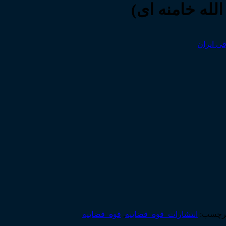
له خامنه ای)
رچسب:
انتشارات_قوه_قضاییه
,
قوه_قضاییه