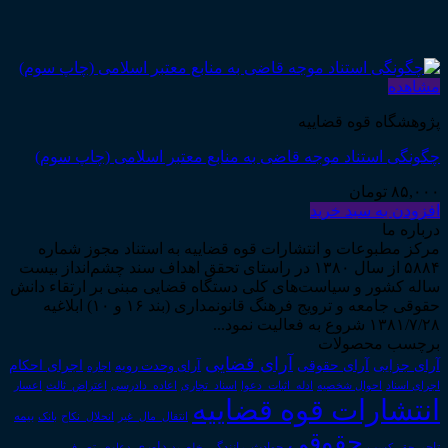
مشاهده
پژوهشگاه قوه قضاییه
چگونگی استناد موجه قاضی به منابع معتبر اسلامی (چاپ سوم)
۸۵,۰۰۰
تومان
افزودن به سبد خرید
درباره ما
مرکز مطبوعات و انتشارات قوه قضاییه به استناد مجوز شماره
۵۸۸۴ از سال ۱۳۸۰ در راستای تحقق اهداف سند چشم‌انداز بیست
ساله کشور و سیاست‌های کلی دستگاه قضایی مبنی بر ارتقاء دانش
حقوقی جامعه و ترویج فرهنگ قانونمداری (بند ۱۶ و ۱۰) ابلاغیه
۱۳۸۱/۷/۲۸ شروع به فعالیت نمود...
برچسب محصولات
آرای قضایی
آرای حقوقی
آرای جزایی
اجرای احکام
آرای وحدت رویه
اجاره
اجرای اسناد
احوال شخصیه
اسناد_تجاری
اعتراض_ثالث
اعسار
ادله_اثبات_دعوا
اعاده_دادرسی
انتشارات قوه قضاییه
انتقال_مال_غیر
انحلال_نکاح
بانک
بیمه
حقوقی
داوری
تاجر
حق_کسب
حوادث_رانندگی
خلع_ید
دعاوی_تصرف