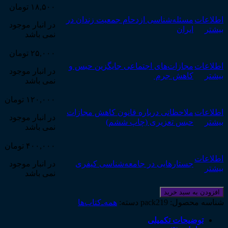
امکان
ایران
۱۸,۵۰۰
تومان
حکم
(چاپ
به
اطلاعات
مسئله‌شناسی ازدحام جمعیت زندان در
دوم)
در انبار موجود
بیشتر
جایگزین
ایران
عدد
نمی باشد
های
حبس
۲۵,۰۰۰
تومان
در
اطلاعات
مجازات‌های اجتماعی جایگزین حبس و
قوانین
در انبار موجود
بیشتر
کاهش جرم
کیفری
نمی باشد
جمهوری
اسلامی
۱۲۰,۰۰۰
تومان
ایران
اطلاعات
ملاحظاتی درباره قانون کاهش مجازات
عدد
در انبار موجود
بیشتر
حبس تعزیری (چاپ ششم)
نمی باشد
۴۰۰,۰۰۰
تومان
اطلاعات
جستارهایی در جامعه‌شناسی کیفری
در انبار موجود
بیشتر
نمی باشد
افزودن به سبد خرید
شناسه محصول:
pack219
دسته:
همه‌ـ‌کتاب‌ها
توضیحات تکمیلی