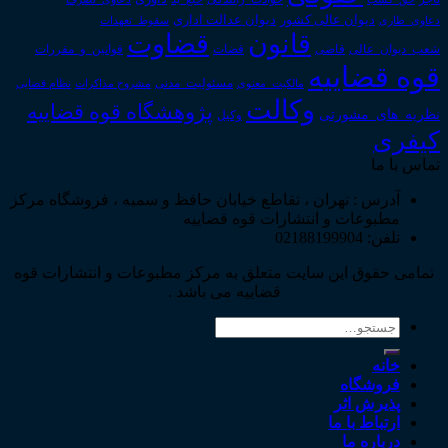
دیوان عدالت اداری
دیوان عالی کشور
سقوط_تعهدات
دعاوی_طاری
قانون
قضاوت
قوانین_و_مقررات
شعب_دیوان_عالی
قاضی
قضات
قوه قضاییه
مالکیت_معنوی
مسئولیت_مدنی
نظام قضایی
مشروح مذاکرات
وکالت
پژوهشگاه قوه قضاییه
نظریه_های_مشورتی
وکیل
کیفری
تماس با ما
آدرس : تهران ، تقاطع خیابان حافظ و سمیه ، فروشگاه مرکز
مطبوعات و انتشارات قوه قضاییه
تلفن: 02188199904
تمامی حقوق این سایت متعلق به مرکز مطبوعات و انتشارات قوه
قضاییه می باشد .
جستجو
برای:
خانه
فروشگاه
پذیرش اثر
ارتباط با ما
درباره ما