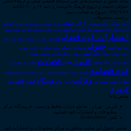
ساله کشور و سیاست‌های کلی دستگاه قضایی مبنی بر ارتقاء دانش
حقوقی جامعه و ترویج فرهنگ قانونمداری (بند ۱۶ و ۱۰) ابلاغیه
۱۳۸۱/۷/۲۸ شروع به فعالیت نمود...
برچسب محصولات
آرای قضایی
آرای حقوقی
آرای جزایی
اجرای احکام
آرای وحدت رویه
اجاره
اجرای اسناد
احوال شخصیه
اسناد_تجاری
اعتراض_ثالث
اعسار
ادله_اثبات_دعوا
اعاده_دادرسی
انتشارات قوه قضاییه
انتقال_مال_غیر
انحلال_نکاح
بانک
بیمه
حقوقی
داوری
تاجر
حق_کسب
حوادث_رانندگی
خلع_ید
دعاوی_تصرف
دیوان عدالت اداری
دیوان عالی کشور
سقوط_تعهدات
دعاوی_طاری
قانون
قضاوت
قوانین_و_مقررات
شعب_دیوان_عالی
قاضی
قضات
قوه قضاییه
مالکیت_معنوی
مسئولیت_مدنی
نظام قضایی
مشروح مذاکرات
وکالت
پژوهشگاه قوه قضاییه
نظریه_های_مشورتی
وکیل
کیفری
تماس با ما
آدرس : تهران ، تقاطع خیابان حافظ و سمیه ، فروشگاه مرکز
مطبوعات و انتشارات قوه قضاییه
تلفن: 02188199904
تمامی حقوق این سایت متعلق به مرکز مطبوعات و انتشارات قوه