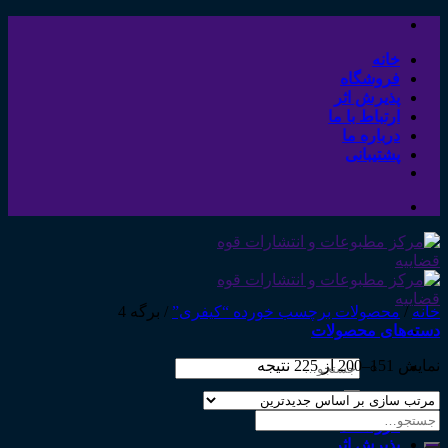
Skip
to
content
خانه
فروشگاه
پذیرش اثر
ارتباط با ما
درباره ما
پشتیبانی
خانه
/
محصولات برچسب خورده “کیفری”
/
برگه 4
دسته‌های محصولات
نمایش 151–200 از 225 نتیجه
جستجو
برای:
خانه
جستجو
فروشگاه
برای:
پذیرش اثر