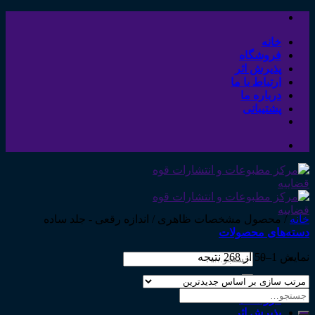
Skip
to
content
خانه
فروشگاه
پذیرش اثر
ارتباط با ما
درباره ما
پشتیبانی
خانه
/
محصول مشخصات ظاهری
/
اندازه رقعی - جلد ساده
دسته‌های محصولات
نمایش 1–50 از 268 نتیجه
جستجو
برای:
خانه
جستجو
فروشگاه
برای:
پذیرش اثر