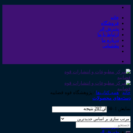
Skip
to
content
خانه
فروشگاه
پذیرش اثر
ارتباط با ما
درباره ما
پشتیبانی
خانه
/
همه‌ـ‌کتاب‌ها
/
پژوهشگاه قوه قضاییه
دسته‌های محصولات
نمایش 1–50 از 297 نتیجه
جستجو
برای:
خانه
جستجو
فروشگاه
برای:
پذیرش اثر